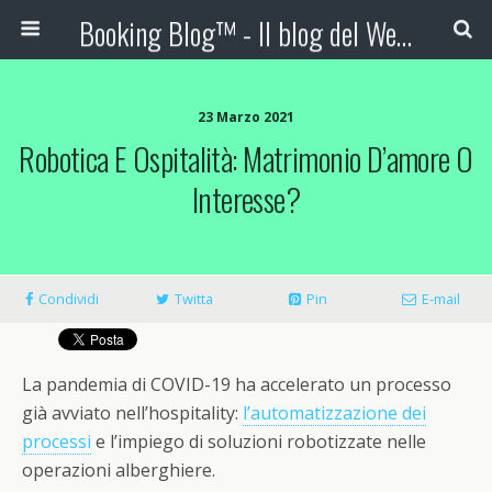
Booking Blog™ - Il blog del Web Marketing Turistico
23 Marzo 2021
Robotica E Ospitalità: Matrimonio D’amore O
Interesse?
Condividi
Twitta
Pin
E-mail
La pandemia di COVID-19 ha accelerato un processo
già avviato nell’hospitality:
l’automatizzazione dei
processi
e l’impiego di soluzioni robotizzate nelle
operazioni alberghiere.