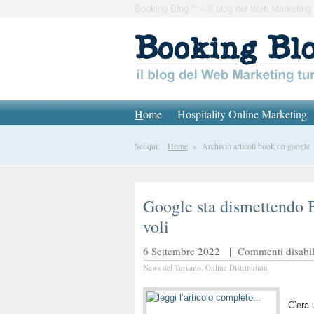
Booking Blog™ – Il blog del Web Marketing 
H
ome
Hospitality Online Marketing
Sei qui:
Home
» Archivio articoli book on google
Google sta dismettendo 
voli
6 Settembre 2022 |
Commenti disabili
News del Turismo
,
Online Distribution
C’era 