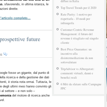
di
diffusi in Italia
go
, sfavorendo, in ultima istanza, le
hotel
Top Travel Trends per il 2020
azioni dirette.
su
Rate Parity: 1 motivo per
Google
 l’articolo completo…
rispettarla - 10 modi per
infrangerla
Customer Centric Revenue
Management: il futuro del
 prospettive future
revenue è ritagliato sul singolo
cliente
Best Price Guarantee: un
incentivo alla
su
ti
disintermediazione da non
Google
sottovalutare
e
il
TripAdvisor vs Albergatori:
travel:
ogle fosse un gigante, dal punto di
commenti virtuali, danni e
benefici reali
della ricerca e della gestione dei dati
bivi
utenti, è storia nota ormai. Tuttavia, le
e
6 Miti da sfatare sulle Campagne
e degli ultimi mesi hanno convinto gli
prospettive
PPC
i al settore – e non solo –
future
gemonia
del motore di ricerca anche
(prossime)
vel.