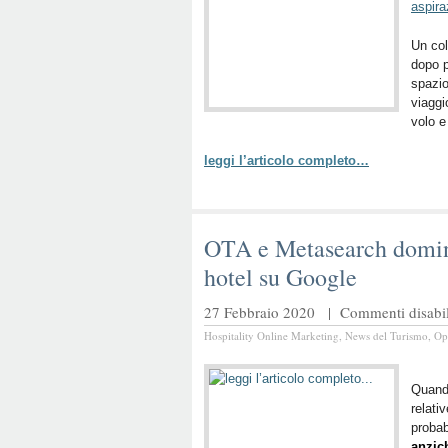
aspira
Un co
dopo p
spazio
viaggi
volo e
leggi l’articolo completo…
OTA e Metasearch domina
hotel su Google
27 Febbraio 2020 |
Commenti disabili
Hospitality Online Marketing
,
News del Turismo
,
Op
Quando
relati
probab
anzic