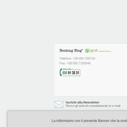
Telefono: +39 055 705718
Fax: +39 055 7193549
Iscriviti alla Newsletter
Ricevi gli articoli comodamente in e-mail
La informiamo con il presente Banner che la nostra 
Booking Blog è realizzato e curato da