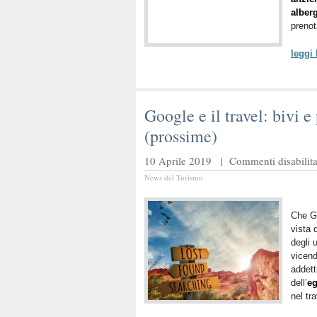
alber
prenot
leggi
Google e il travel: bivi e
(prossime)
10 Aprile 2019 |
Commenti disabilita
News del Turismo
Che Go
vista 
degli 
vicend
addett
dell’
e
nel tra