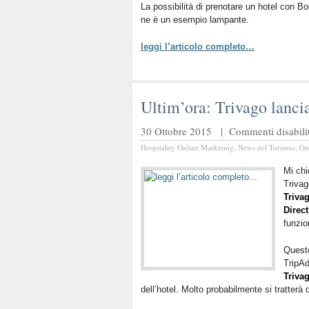
La possibilità di prenotare un hotel con 
ne è un esempio lampante.
leggi l’articolo completo…
Ultim’ora: Trivago lanci
30 Ottobre 2015 |
Commenti disabilit
Hospitality Online Marketing
,
News del Turismo
,
On
Mi chi
Trivag
Triva
Direc
funzio
Questo
TripA
Triva
dell’hotel. Molto probabilmente si tratterà 