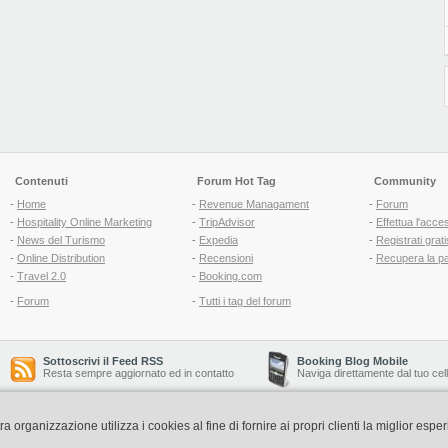
Contenuti
Forum Hot Tag
Community
-
Home
-
Revenue Managament
-
Forum
-
Hospitality Online Marketing
-
TripAdvisor
-
Effettua l'acce
-
News del Turismo
-
Expedia
-
Registrati grati
-
Online Distribution
-
Recensioni
-
Recupera la p
-
Travel 2.0
-
Booking.com
-
Forum
-
Tutti i tag del forum
Sottoscrivi il Feed RSS
Booking Blog Mobile
Resta sempre aggiornato ed in contatto
Naviga direttamente dal tuo cel
organizzazione utilizza i cookies al fine di fornire ai propri clienti la miglior espe
Copyright © 2006-2026 QNT S.r.l. Socio Unico -
www.qnt.it
P.iva: 02333620488 - 