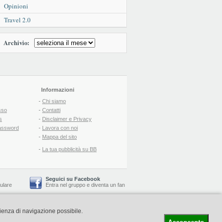
Opinioni
Travel 2.0
Archivio:
Informazioni
-
Chi siamo
sso
-
Contatti
s
-
Disclaimer e Privacy
assword
-
Lavora con noi
-
Mappa del sito
-
La tua pubblicità su BB
Seguici su Facebook
lulare
Entra nel gruppo
e
diventa un fan
rienza di navigazione possibile.
-
Booking Blog
™ -
Il blog del Web Marketing Turistico
C.S.: € 19.000 i.v. - CCIAA: Firenze - REA: FI-522110