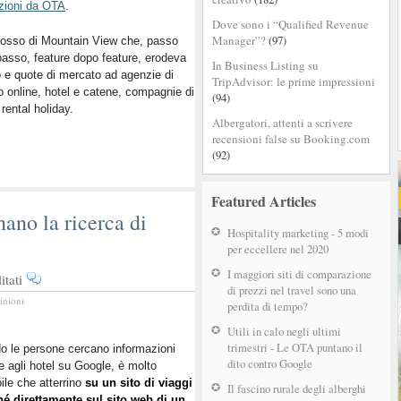
zioni da OTA
on
.
Dove sono i “Qualified Revenue
Google
Manager”?
(97)
losso di Mountain View che, passo
per
asso, feature dopo feature, erodeva
i
In Business Listing su
 e quote di mercato ad agenzie di
voli
TripAdvisor: le prime impressioni
o online, hotel e catene, compagnie di
(94)
 rental holiday.
Albergatori, attenti a scrivere
recensioni false su Booking.com
(92)
Featured Articles
no la ricerca di
Hospitality marketing - 5 modi
per eccellere nel 2020
I maggiori siti di comparazione
su
tati
di prezzi nel travel sono una
OTA
inioni
perdita di tempo?
e
Metasearch
Utili in calo negli ultimi
trimestri - Le OTA puntano il
dominano
 le persone cercano informazioni
dito contro Google
ve agli hotel su Google, è molto
la
ile che atterrino
su un sito di viaggi
ricerca
Il fascino rurale degli alberghi
hé direttamente sul sito web di un