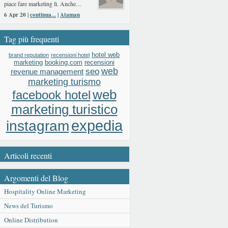
piace fare marketing lì. Anche…
6 Apr 20 |
continua...
|
Ataman
Tag più frequenti
hotel web
brand reputation
recensioni hotel
booking.com
recensioni
marketing
web
seo
revenue management
marketing turismo
web
facebook hotel
marketing turistico
expedia
instagram
Articoli recenti
Argomenti del Blog
Hospitality Online Marketing
News del Turismo
Online Distribution