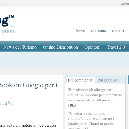
Turistico
home
|
chi siamo
|
contatti
|
News del Turismo
Online Distribution
Opinioni
Travel 2.0
Più commentati
Più popolari
Book on Google per i
TripAdvisor: gli albergatori
italiani si uniscono per combattere
recensioni false e diffamazioni
su
tati
(182)
Google
“Un’offerta che non puoi
sta
rifiutare”… come aumentare i
dismettendo
guadagni dell’hotel in modo
Book
una volta un motore di ricerca con
creativo
(182)