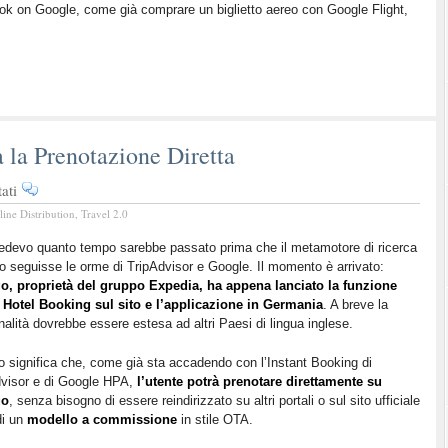
Book on Google, come già comprare un biglietto aereo con Google Flight,
a la Prenotazione Diretta
su
ati
Ultim’ora:
line Distribution
,
Travel 2.0
Trivago
lancia
edevo quanto tempo sarebbe passato prima che il metamotore di ricerca
o seguisse le orme di TripAdvisor e Google. Il momento è arrivato:
la
go, proprietà del gruppo Expedia, ha appena lanciato la funzione
Prenotazione
t Hotel Booking sul sito e l’applicazione in Germania
. A breve la
Diretta
nalità dovrebbe essere estesa ad altri Paesi di lingua inglese.
 significa che, come già sta accadendo con l’Instant Booking di
dvisor e di Google HPA,
l’utente potrà prenotare direttamente su
go
, senza bisogno di essere reindirizzato su altri portali o sul sito ufficiale
di un
modello a commissione
in stile OTA.