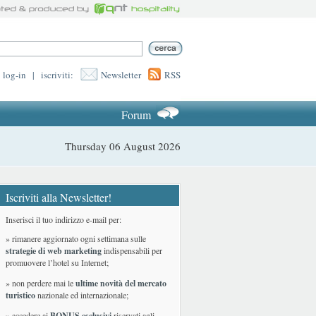
log-in
|
iscriviti:
Newsletter
RSS
Forum
Thursday 06 August 2026
Iscriviti alla Newsletter!
Inserisci il tuo indirizzo e-mail per:
» rimanere aggiornato ogni settimana sulle
strategie di web marketing
indispensabili per
promuovere l’hotel su Internet;
» non perdere mai le
ultime novità del mercato
turistico
nazionale ed internazionale
;
» accedere ai
BONUS esclusivi
riservati agli