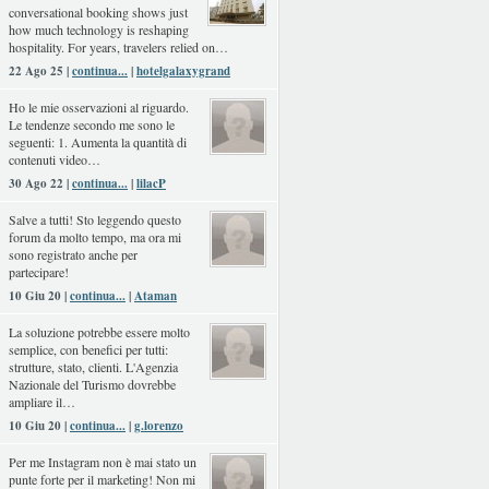
conversational booking shows just
how much technology is reshaping
hospitality. For years, travelers relied on…
22 Ago 25 |
continua...
|
hotelgalaxygrand
Ho le mie osservazioni al riguardo.
Le tendenze secondo me sono le
seguenti: 1. Aumenta la quantità di
contenuti video…
30 Ago 22 |
continua...
|
lilacP
Salve a tutti! Sto leggendo questo
forum da molto tempo, ma ora mi
sono registrato anche per
partecipare!
10 Giu 20 |
continua...
|
Ataman
La soluzione potrebbe essere molto
semplice, con benefici per tutti:
strutture, stato, clienti. L'Agenzia
Nazionale del Turismo dovrebbe
ampliare il…
10 Giu 20 |
continua...
|
g.lorenzo
Per me Instagram non è mai stato un
punte forte per il marketing! Non mi