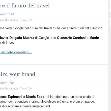
 il futuro del travel
su
litati
BTO
line Distribution
,
Travel 2.0
2016
Live
sa vede Google nel futuro del travel? Che cosa tirerà fuori dal cilindro?
–
Javier Delgado Muerza
Google
di Google, con
Giancarlo Carniani
e
Martin
n
di Tnooz.
e
il
 l’articolo completo…
futuro
del
travel
ze your brand
su
litati
BTO
line Distribution
,
Travel 2.0
2016
Live
esco Tapinassi e Nicola Zoppi
ci introducono a un tema caldo di
anno: come rendere il brand alberghiero più umano e più empatico,
–
 di ascoltare e creare engagement.
Humanize