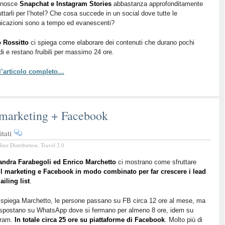
Live
onosce
Snapchat e Instagram Stories
abbastanza approfonditamente
uttarli per l’hotel? Che cosa succede in un social dove tutte le
–
icazioni sono a tempo ed evanescenti?
Snapchat
vs
 Rossitto
ci spiega come elaborare dei contenuti che durano pochi
Instagram
i e restano fruibili per massimo 24 ore.
Stories
 l’articolo completo…
marketing + Facebook
su
tati
BTO
line Distribution
,
Travel 2.0
2016
Live
andra Farabegoli ed Enrico Marchetto
ci mostrano come sfruttare
il marketing e Facebook in modo combinato per far crescere i lead
–
ailing list
.
Email
marketing
spiega Marchetto, le persone passano su FB circa 12 ore al mese, ma
+
 spostano su WhatsApp dove si fermano per almeno 8 ore, idem su
Facebook
gram.
In totale circa 25 ore su piattaforme di Facebook
. Molto più di