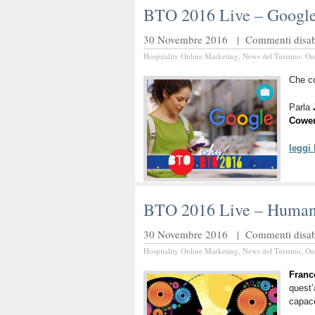
BTO 2016 Live – Google e
30 Novembre 2016 |
Commenti disabi
Hospitality Online Marketing
,
News del Turismo
,
On
Che co
Parla
Cowe
leggi
BTO 2016 Live – Humani
30 Novembre 2016 |
Commenti disabi
Hospitality Online Marketing
,
News del Turismo
,
On
Franc
quest’
capace