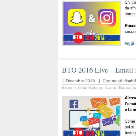
Chi c
da sfr
comun
Rocco
second
leggi
BTO 2016 Live – Email 
1 Dicembre 2016 |
Commenti disabili
Hospitality Online Marketing
,
News del Turismo
,
On
Aless
l’ema
e la m
Come 
poi si
Insta