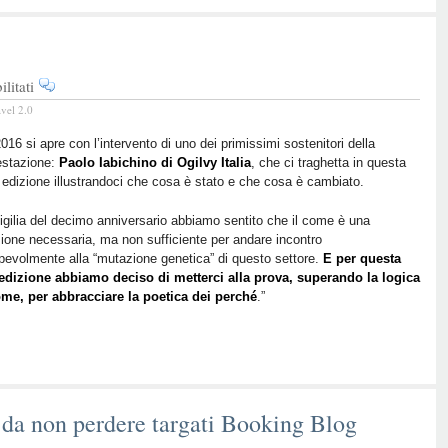
su
litati
BTO
avel 2.0
2016
Live
16 si apre con l’intervento di uno dei primissimi sostenitori della
estazione:
–
Paolo Iabichino di Ogilvy Italia
, che ci traghetta in questa
edizione illustrandoci che cosa è stato e che cosa è cambiato.
WHY!
vigilia del decimo anniversario abbiamo sentito che il come è una
ione necessaria, ma non sufficiente per andare incontro
evolmente alla “mutazione genetica” di questo settore.
E per questa
edizione abbiamo deciso di metterci alla prova, superando la logica
ome, per abbracciare la poetica dei perché
.”
 da non perdere targati Booking Blog