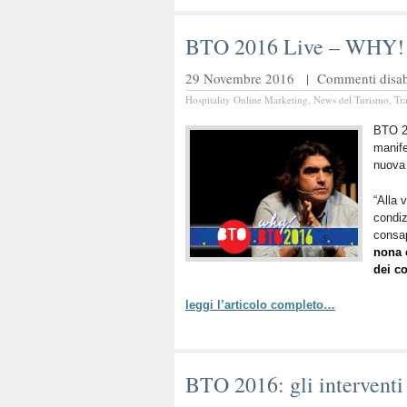
BTO 2016 Live – WHY!
29 Novembre 2016 |
Commenti disabi
Hospitality Online Marketing
,
News del Turismo
,
Tr
BTO 20
manif
nuova 
“Alla 
condiz
consap
nona 
dei c
leggi l’articolo completo…
BTO 2016: gli interventi