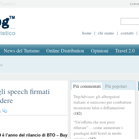
Turistico
home
|
chi siamo
|
contatti
|
News del Turismo
Online Distribution
Opinioni
Travel 2.0
ne
Più commentati
Più popolari
li speech firmati
TripAdvisor: gli albergatori
dere
italiani si uniscono per combattere
recensioni false e diffamazioni
su
i
(182)
Nel
“Un’offerta che non puoi
2019
rifiutare”… come aumentare i
torna
guadagni dell’hotel in modo
la
9 è l’anno del rilancio di BTO – Buy
creativo
(182)