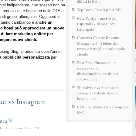
diffusi in Italia
hotel indipendente, che spesso non ha
–
Top Travel Trends per il 2020
i tecnologici e finanziari delle OTA o
Big
andi gruppi alberghieri. Oggi però le
Data,
Rate Parity: 1 motivo per
stanno cambiando e
anche un
User
rispettarla - 10 modi per
lo hotel può approcciare un nuovo
infrangerla
Intent
di fare marketing online per
e
Customer Centric Revenue
ngere nuovi clienti.
Personalizzazione
Management: il futuro del
revenue è ritagliato sul singolo
ooking Blog, si addentra quest’anno
cliente
a pubblicità personalizzata
per
Best Price Guarantee: un
incentivo alla
disintermediazione da non
sottovalutare
TripAdvisor vs Albergatori:
commenti virtuali, danni e
benefici reali
at vs Instagram
6 Miti da sfatare sulle Campagne
PPC
su
tati
BTO
line Distribution
,
Travel 2.0
2016