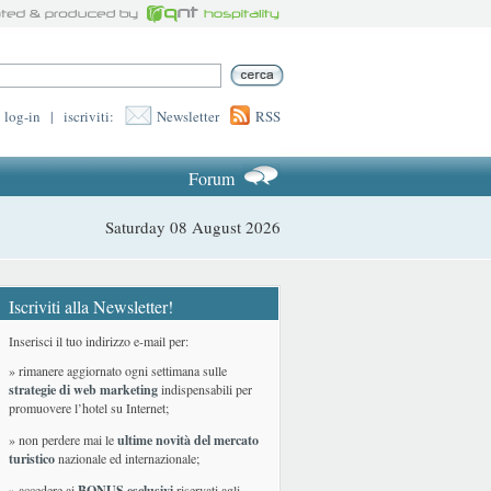
log-in
|
iscriviti:
Newsletter
RSS
Forum
Saturday 08 August 2026
Iscriviti alla Newsletter!
Inserisci il tuo indirizzo e-mail per:
» rimanere aggiornato ogni settimana sulle
strategie di web marketing
indispensabili per
promuovere l’hotel su Internet;
» non perdere mai le
ultime novità del mercato
turistico
nazionale ed internazionale
;
» accedere ai
BONUS esclusivi
riservati agli