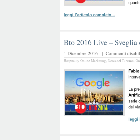
quant
leggi l’articolo completo…
Bto 2016 Live – Sveglia
1 Dicembre 2016 |
Commenti disabili
Hospitality Online Marketing
,
News del Turismo
,
On
Fabio
interv
La pre
Artifi
serie 
del vi
leggi