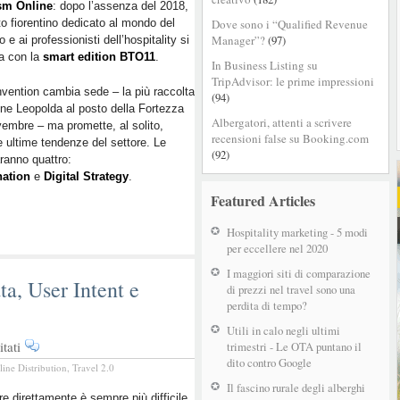
sm Online
BTO:
: dopo l’assenza del 2018,
to fiorentino dedicato al mondo del
Dove sono i “Qualified Revenue
gli
Manager”?
(97)
o e ai professionisti dell’hospitality si
speech
a con la
smart edition BTO11
.
firmati
In Business Listing su
Booking
TripAdvisor: le prime impressioni
vention cambia sede – la più raccolta
Blog
(94)
ne Leopolda al posto della Fortezza
da
Albergatori, attenti a scrivere
embre – ma promette, al solito,
non
recensioni false su Booking.com
le ultime tendenze del settore. Le
perdere
(92)
aranno quattro:
nation
e
Digital Strategy
.
Featured Articles
Hospitality marketing - 5 modi
per eccellere nel 2020
I maggiori siti di comparazione
a, User Intent e
di prezzi nel travel sono una
perdita di tempo?
Utili in calo negli ultimi
su
tati
trimestri - Le OTA puntano il
BTO
dito contro Google
line Distribution
,
Travel 2.0
2016
Il fascino rurale degli alberghi
Live
e direttamente è sempre più difficile