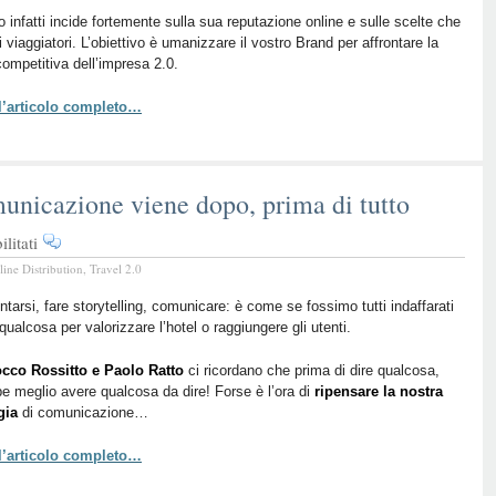
your
 infatti incide fortemente sulla sua reputazione online e sulle scelte che
brand
i viaggiatori. L’obiettivo è umanizzare il vostro Brand per affrontare la
competitiva dell’impresa 2.0.
 l’articolo completo…
nicazione viene dopo, prima di tutto
su
litati
BTO
line Distribution
,
Travel 2.0
2016
Live
tarsi, fare storytelling, comunicare: è come se fossimo tutti indaffarati
 qualcosa per valorizzare l’hotel o raggiungere gli utenti.
–
La
cco Rossitto e Paolo Ratto
ci ricordano che prima di dire qualcosa,
comunicazione
e meglio avere qualcosa da dire! Forse è l’ora di
ripensare la nostra
viene
gia
di comunicazione…
dopo,
prima
 l’articolo completo…
di
tutto