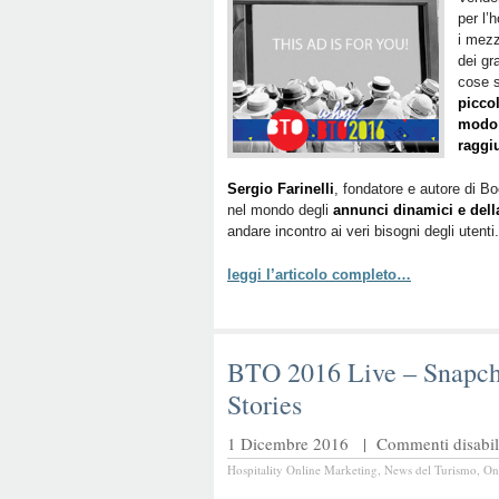
per l’
i mezz
dei gr
cose 
picco
modo 
raggiu
Sergio Farinelli
, fondatore e autore di B
nel mondo degli
annunci dinamici e dell
andare incontro ai veri bisogni degli utenti.
leggi l’articolo completo…
BTO 2016 Live – Snapch
Stories
1 Dicembre 2016 |
Commenti disabili
Hospitality Online Marketing
,
News del Turismo
,
On