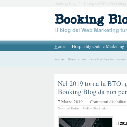
Booking Blog™ – Il blog del Web Marketing 
H
ome
Hospitality Online Marketing
Sei qui:
Home
» Archivio articoli buy tourism onli
Nel 2019 torna la BTO: g
Booking Blog da non per
7 Marzo 2019 |
Commenti disabilitat
News del Turismo
,
Online Distribution
Il 201