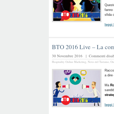
Questo
fanno 
sfida 
leggi
BTO 2016 Live – La comu
30 Novembre 2016 |
Commenti disabi
Hospitality Online Marketing
,
News del Turismo
,
On
Raccon
a dire
Ma
Ro
sarebb
strate
leggi