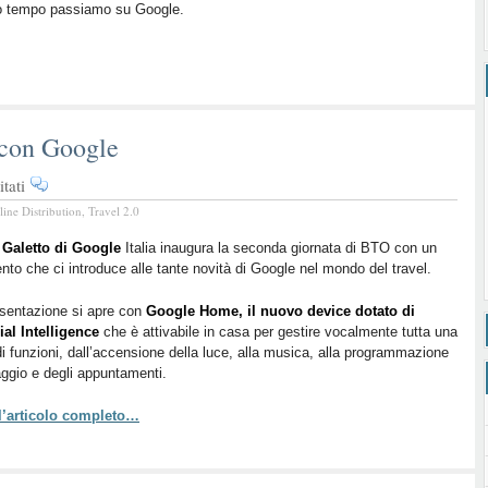
o tempo passiamo su Google.
 con Google
su
tati
Bto
line Distribution
,
Travel 2.0
2016
Live
 Galetto di Go
ogle
Italia inaugura la seconda giornata di BTO con un
ento che ci introduce alle tante novità di Google nel mondo del travel.
–
Sveglia
sentazione si apre con
Google Home, il nuovo device dotato di
con
cial Intelligence
che è attivabile in casa per gestire vocalmente tutta una
Google
di funzioni, dall’accensione della luce, alla musica, alla programmazione
aggio e degli appuntamenti.
 l’articolo completo…