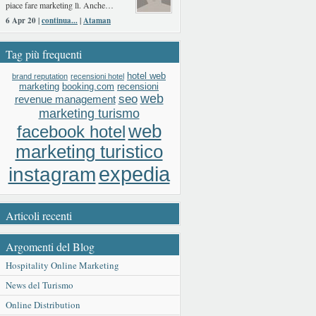
piace fare marketing lì. Anche…
6 Apr 20 |
continua...
|
Ataman
Tag più frequenti
hotel web
brand reputation
recensioni hotel
booking.com
recensioni
marketing
web
seo
revenue management
marketing turismo
web
facebook hotel
marketing turistico
expedia
instagram
Articoli recenti
Argomenti del Blog
Hospitality Online Marketing
News del Turismo
Online Distribution