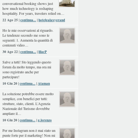
conversational booking shows just
how much technology is reshaping
hospitality. For years, travelers relied on…
22 Ago 25 |
continua...
|
hotelgalaxygrand
Ho le mie osservazioni al riguardo.
Le tendenze secondo me sono le
seguenti: 1. Aumenta la quantità di
contenuti video…
30 Ago 22 |
continua...
|
lilacP
Salve a tutti! Sto leggendo questo
forum da molto tempo, ma ora mi
sono registrato anche per
partecipare!
10 Giu 20 |
continua...
|
Ataman
La soluzione potrebbe essere molto
semplice, con benefici per tutti:
strutture, stato, clienti. L'Agenzia
Nazionale del Turismo dovrebbe
ampliare il…
10 Giu 20 |
continua...
|
g.lorenzo
Per me Instagram non è mai stato un
punte forte per il marketing! Non mi