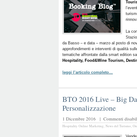
Touri
l’even
turism
rinnov
La con
Stazio
da Basso – e data – marzo al posto di nov
approfondimenti e interventi di qualità sul
tematiche affrontate dalla smart edition s
Hospitality, Food&Wine Tourism, Desti
leggi l’articolo completo…
BTO 2016 Live – Big Dat
Personalizzazione
1 Dicembre 2016 |
Commenti disabili
Hospitality Online Marketing
,
News del Turismo
,
On
Vender