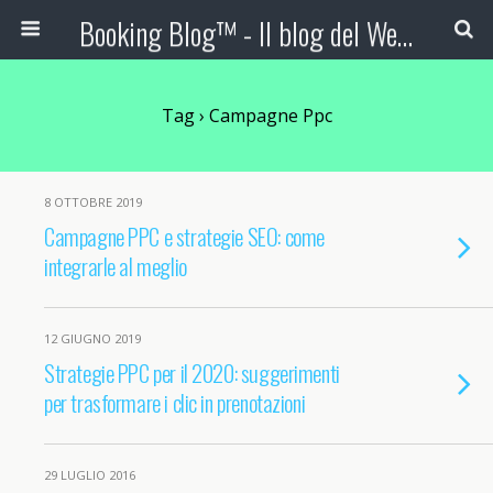
Booking Blog™ - Il blog del Web Marketing Turistico
Tag › Campagne Ppc
8 OTTOBRE 2019
Campagne PPC e strategie SEO: come
integrarle al meglio
12 GIUGNO 2019
Strategie PPC per il 2020: suggerimenti
per trasformare i clic in prenotazioni
29 LUGLIO 2016