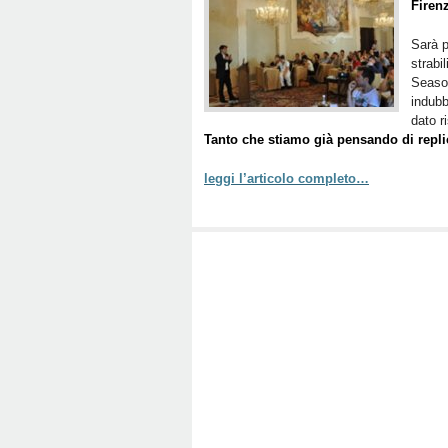
Firenz
Sarà pe
strabi
Season
indubb
dato r
Tanto che stiamo già pensando di replic
leggi l’articolo completo…