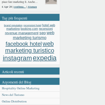
piace fare marketing lì. Anche…
6 Apr 20 |
continua...
|
Ataman
Tag più frequenti
hotel web
brand reputation
recensioni hotel
booking.com
recensioni
marketing
web
seo
revenue management
marketing turismo
web
facebook hotel
marketing turistico
expedia
instagram
Articoli recenti
Argomenti del Blog
Hospitality Online Marketing
News del Turismo
Online Distribution