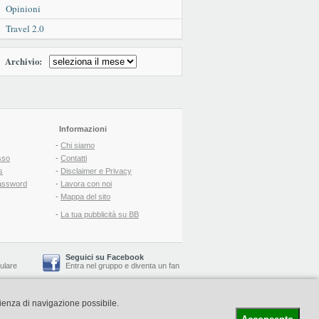
Opinioni
Travel 2.0
Archivio:
Informazioni
-
Chi siamo
sso
-
Contatti
s
-
Disclaimer e Privacy
assword
-
Lavora con noi
-
Mappa del sito
-
La tua pubblicità su BB
Seguici su Facebook
lulare
Entra nel gruppo
e
diventa un fan
rienza di navigazione possibile.
-
Booking Blog
™ -
Il blog del Web Marketing Turistico
C.S.: € 19.000 i.v. - CCIAA: Firenze - REA: FI-522110