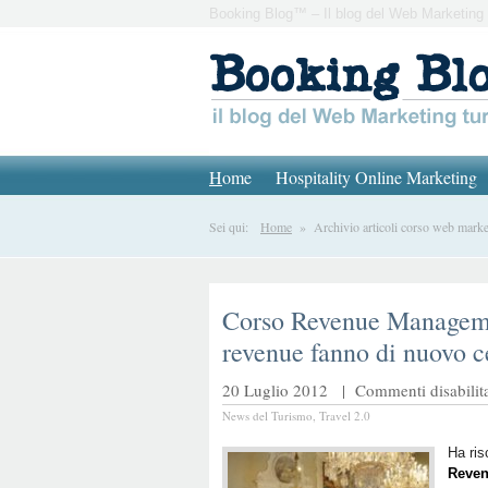
Booking Blog™ – Il blog del Web Marketing 
H
ome
Hospitality Online Marketing
Sei qui:
Home
» Archivio articoli corso web market
Corso Revenue Manageme
revenue fanno di nuovo c
20 Luglio 2012 |
Commenti disabilita
News del Turismo
,
Travel 2.0
Ha ris
Reven