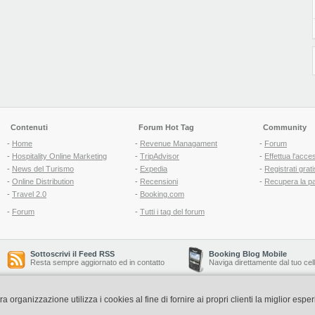
Contenuti
Forum Hot Tag
Community
-
Home
-
Revenue Managament
-
Forum
-
Hospitality Online Marketing
-
TripAdvisor
-
Effettua l'acce
-
News del Turismo
-
Expedia
-
Registrati grati
-
Online Distribution
-
Recensioni
-
Recupera la p
-
Travel 2.0
-
Booking.com
-
Forum
-
Tutti i tag del forum
Sottoscrivi il Feed RSS
Booking Blog Mobile
Resta sempre aggiornato ed in contatto
Naviga direttamente dal tuo cel
organizzazione utilizza i cookies al fine di fornire ai propri clienti la miglior espe
Copyright © 2006-2026 QNT S.r.l. Socio Unico -
www.qnt.it
P.iva: 02333620488 - 