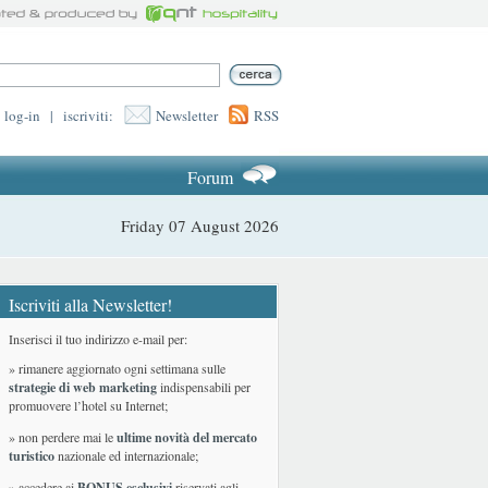
log-in
|
iscriviti:
Newsletter
RSS
Forum
Friday 07 August 2026
Iscriviti alla Newsletter!
Inserisci il tuo indirizzo e-mail per:
» rimanere aggiornato ogni settimana sulle
strategie di web marketing
indispensabili per
promuovere l’hotel su Internet;
» non perdere mai le
ultime novità del mercato
turistico
nazionale ed internazionale
;
» accedere ai
BONUS esclusivi
riservati agli