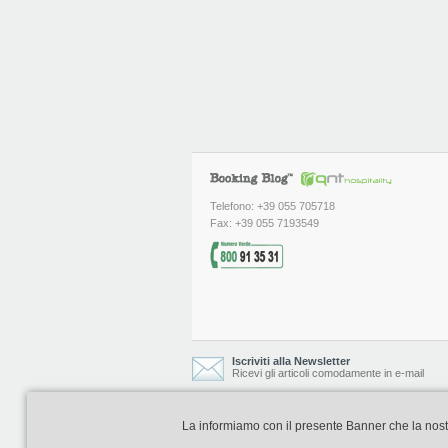
Telefono: +39 055 705718
Fax: +39 055 7193549
Iscriviti alla Newsletter
Ricevi gli articoli comodamente in e-mail
La informiamo con il presente Banner che la nostra 
Booking Blog è realizzato e curato da