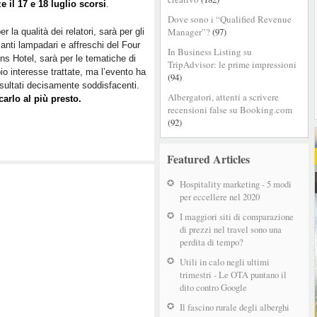
e il 17 e 18 luglio scorsi
.
web
Dove sono i “Qualified Revenue
e
Manager”?
(97)
r la qualità dei relatori, sarà per gli
revenue
lianti lampadari e affreschi del Four
fanno
In Business Listing su
s Hotel, sarà per le tematiche di
di
TripAdvisor: le prime impressioni
io interesse trattate, ma l’evento ha
nuovo
(94)
isultati decisamente soddisfacenti.
centro
Albergatori, attenti a scrivere
arlo al più presto.
recensioni false su Booking.com
(92)
Featured Articles
Hospitality marketing - 5 modi
per eccellere nel 2020
I maggiori siti di comparazione
di prezzi nel travel sono una
perdita di tempo?
Utili in calo negli ultimi
trimestri - Le OTA puntano il
dito contro Google
Il fascino rurale degli alberghi