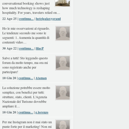
conversational booking shows just
how much technology is reshaping
hospitality. For years, travelers relied on…
22 Ago 25 |
continua...
|
hotelgalaxygrand
Ho le mie osservazioni al riguardo.
Le tendenze secondo me sono le
seguenti: 1. Aumenta la quantità di
contenuti video…
30 Ago 22 |
continua...
|
lilacP
Salve a tutti! Sto leggendo questo
forum da molto tempo, ma ora mi
sono registrato anche per
partecipare!
10 Giu 20 |
continua...
|
Ataman
La soluzione potrebbe essere molto
semplice, con benefici per tutti:
strutture, stato, clienti. L'Agenzia
Nazionale del Turismo dovrebbe
ampliare il…
10 Giu 20 |
continua...
|
g.lorenzo
Per me Instagram non è mai stato un
punte forte per il marketing! Non mi