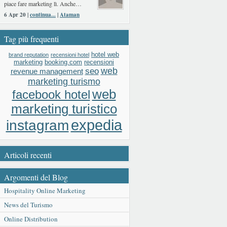
piace fare marketing lì. Anche…
6 Apr 20 |
continua...
|
Ataman
Tag più frequenti
hotel web
brand reputation
recensioni hotel
booking.com
recensioni
marketing
web
seo
revenue management
marketing turismo
web
facebook hotel
marketing turistico
expedia
instagram
Articoli recenti
Argomenti del Blog
Hospitality Online Marketing
News del Turismo
Online Distribution