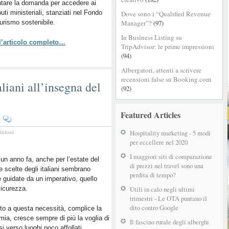
tare la domanda per accedere ai
il
buti ministeriali, stanziati nel Fondo
Dove sono i “Qualified Revenue
turismo
 turismo sostenibile.
Manager”?
(97)
sostenibile:
opportunità
In Business Listing su
 l’articolo completo…
per
TripAdvisor: le prime impressioni
le
(94)
strutture
Albergatori, attenti a scrivere
ricettive
recensioni false su Booking.com
liani all’insegna del
(92)
Featured Articles
su
i
2021,
inioni
Hospitality marketing - 5 modi
le
per eccellere nel 2020
vacanze
I maggiori siti di comparazione
degli
n anno fa, anche per l’estate del
di prezzi nel travel sono una
e scelte degli italiani sembrano
italiani
perdita di tempo?
 guidate da un imperativo, quello
all’insegna
sicurezza.
Utili in calo negli ultimi
del
trimestri - Le OTA puntano il
camper
dito contro Google
o a questa necessità, complice la
ia, cresce sempre di più la voglia di
Il fascino rurale degli alberghi
rsi verso luoghi poco affollati,