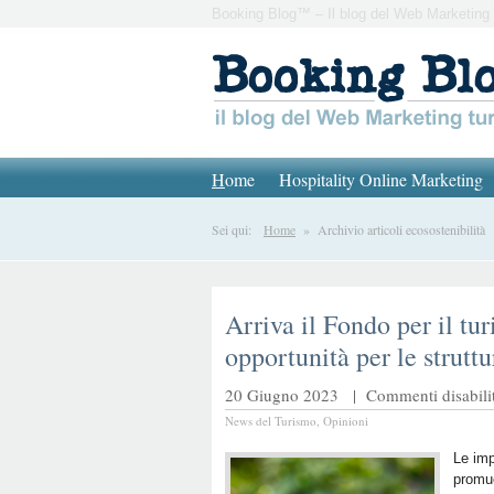
Booking Blog™ – Il blog del Web Marketing 
H
ome
Hospitality Online Marketing
Sei qui:
Home
» Archivio articoli ecosostenibilità
Arriva il Fondo per il tu
opportunità per le struttu
20 Giugno 2023 |
Commenti disabilit
News del Turismo
,
Opinioni
Le imp
promu