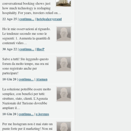
conversational booking shows just
how much technology is reshaping
hospitality. For years, travelers relied on…
22 Ago 25 |
continua...
|
hotelgalaxygrand
Ho le mie osservazioni al riguardo.
Le tendenze secondo me sono le
seguenti: 1. Aumenta la quantità di
contenuti video…
30 Ago 22 |
continua...
|
lilacP
Salve a tutti! Sto leggendo questo
forum da molto tempo, ma ora mi
sono registrato anche per
partecipare!
10 Giu 20 |
continua...
|
Ataman
La soluzione potrebbe essere molto
semplice, con benefici per tutti:
strutture, stato, clienti. L'Agenzia
Nazionale del Turismo dovrebbe
ampliare il…
10 Giu 20 |
continua...
|
g.lorenzo
Per me Instagram non è mai stato un
punte forte per il marketing! Non mi