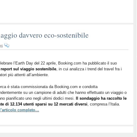
iaggio davvero eco-sostenibile
su
ti
I
trend
del
lebrare l’Earth Day del 22 aprile, Booking.com ha pubblicato il suo
o
report sul viaggio sostenibile
2018
, in cui analizza i trend del travel fra i
atori più attenti all’ambiente.
per
un
erca è stata commissionata da Booking.com e condotta
viaggio
ndentemente su un campione di adulti che hanno effettuato un viaggio o
davvero
no pianificato uno negli ultimi dodici mesi.
Il sondaggio ha raccolto le
eco-
te di 12.134 utenti sparsi su 12 mercati diversi
, compresa l’Italia.
sostenibile
 l’articolo completo…