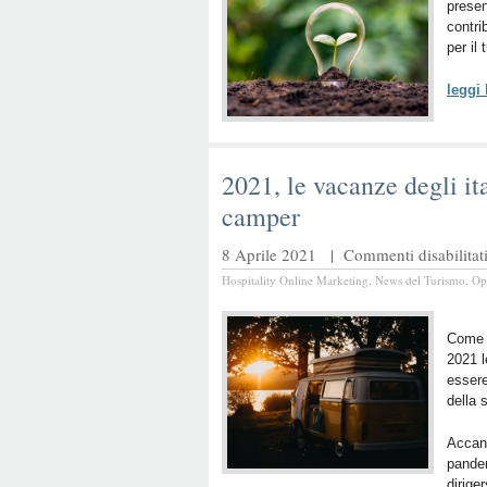
presen
contri
per il
leggi
2021, le vacanze degli ita
camper
8 Aprile 2021 |
Commenti disabilitat
Hospitality Online Marketing
,
News del Turismo
,
Op
Come u
2021 l
essere
della 
Accant
pandem
dirige