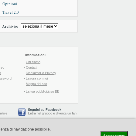
Opinioni
Travel 2.0
Archivio:
Informazioni
-
Chi siamo
sso
-
Contatti
s
-
Disclaimer e Privacy
assword
-
Lavora con noi
-
Mappa del sito
-
La tua pubblicità su BB
Seguici su Facebook
lulare
Entra nel gruppo
e
diventa un fan
rienza di navigazione possibile.
-
Booking Blog
™ -
Il blog del Web Marketing Turistico
C.S.: € 19.000 i.v. - CCIAA: Firenze - REA: FI-522110