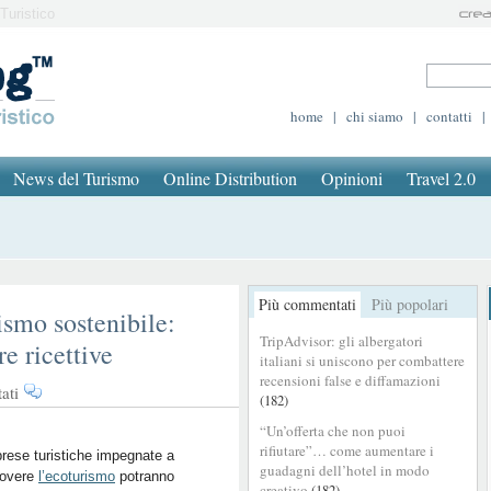
Turistico
home
|
chi siamo
|
contatti
|
News del Turismo
Online Distribution
Opinioni
Travel 2.0
Più commentati
Più popolari
rismo sostenibile:
TripAdvisor: gli albergatori
re ricettive
italiani si uniscono per combattere
recensioni false e diffamazioni
su
ati
(182)
Arriva
“Un’offerta che non puoi
il
rifiutare”… come aumentare i
Fondo
rese turistiche impegnate a
guadagni dell’hotel in modo
overe
per
l’ecoturismo
potranno
creativo
(182)