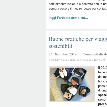
parzialmente isolati e a contatto con la na
sembra essere il mezzo ideale per coniuga
leggi l’articolo completo…
Buone pratiche per viagg
sostenibili
24 Dicembre 2019 |
Commenti disabil
Hospitality Online Marketing
,
Opinioni
,
Travel 2.0
Il 201
hanno 
del mo
fiduci
possib
di una
spese 
sono r
prece