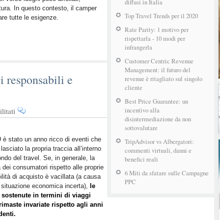
diffusi in Italia
tura. In questo contesto, il camper
Top Travel Trends per il 2020
re tutte le esigenze.
Rate Parity: 1 motivo per
rispettarla - 10 modi per
infrangerla
Customer Centric Revenue
Management: il futuro del
i responsabili e
revenue è ritagliato sul singolo
cliente
Best Price Guarantee: un
su
incentivo alla
itati
disintermediazione da non
Buone
sottovalutare
pratiche
per
9 è stato un anno ricco di eventi che
TripAdvisor vs Albergatori:
lasciato la propria traccia all’interno
viaggi
commenti virtuali, danni e
ndo del travel. Se, in generale, la
responsabili
benefici reali
a dei consumatori rispetto alle proprie
e
6 Miti da sfatare sulle Campagne
ilità di acquisto è vacillata (a causa
sostenibili
PPC
 situazione economica incerta),
le
sostenute in termini di viaggi
imaste invariate rispetto agli anni
denti.