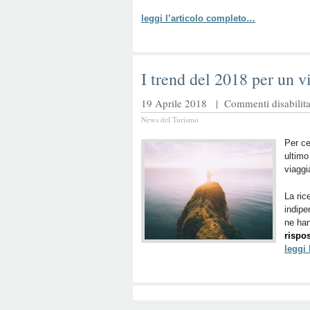
leggi l’articolo completo…
I trend del 2018 per un v
19 Aprile 2018 |
Commenti disabilita
News del Turismo
Per ce
ultim
viaggi
La ric
indipe
ne han
rispos
leggi