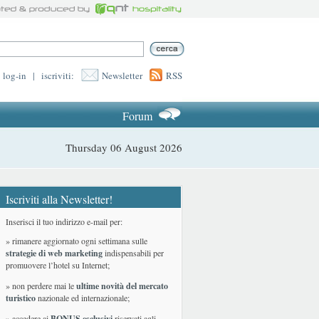
log-in
|
iscriviti:
Newsletter
RSS
Forum
Thursday 06 August 2026
Iscriviti alla Newsletter!
Inserisci il tuo indirizzo e-mail per:
» rimanere aggiornato ogni settimana sulle
strategie di web marketing
indispensabili per
promuovere l’hotel su Internet;
» non perdere mai le
ultime novità del mercato
turistico
nazionale ed internazionale
;
» accedere ai
BONUS esclusivi
riservati agli