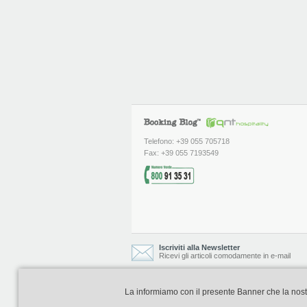
Telefono: +39 055 705718
Fax: +39 055 7193549
Iscriviti alla Newsletter
Ricevi gli articoli comodamente in e-mail
La informiamo con il presente Banner che la nostra 
Booking Blog è realizzato e curato da