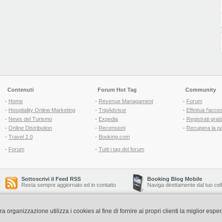
Contenuti
Forum Hot Tag
Community
-
Home
-
Revenue Managament
-
Forum
-
Hospitality Online Marketing
-
TripAdvisor
-
Effettua l'acce
-
News del Turismo
-
Expedia
-
Registrati grati
-
Online Distribution
-
Recensioni
-
Recupera la p
-
Travel 2.0
-
Booking.com
-
Forum
-
Tutti i tag del forum
Sottoscrivi il Feed RSS
Booking Blog Mobile
Resta sempre aggiornato ed in contatto
Naviga direttamente dal tuo cel
organizzazione utilizza i cookies al fine di fornire ai propri clienti la miglior espe
Copyright © 2006-2026 QNT S.r.l. Socio Unico -
www.qnt.it
P.iva: 02333620488 - 