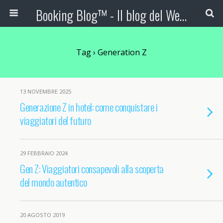
Booking Blog™ - Il blog del Web Marketing Turistico
Tag › Generation Z
13 NOVEMBRE 2025
Generazione Z in hotel: come conquistare i
viaggiatori del futuro
29 FEBBRAIO 2024
Gen Z: Viaggiatori consapevoli alla scoperta
del mondo autentico
20 AGOSTO 2019