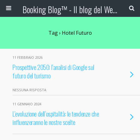
Booking Blog™ - Il blog del Web Marketing Turistico
Tag › Hotel Futuro
11 FEBBRAIO 2026
Prospettive 2050: l’analisi di Google sul
futuro del turismo
NESSUNA RISPOSTA
11 GENNAIO 2024
L’evoluzione dell’ospitalità: le tendenze che
influenzeranno le nostre scelte