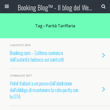
Booking Blog™ - Il blog del Web Marketing Turistico
Tag › Parità Tariffaria
2 AGOSTO 2019
Booking.com – L’ultima sentenza
dell’autorità tedesca sui contratti
10 MAGGIO 2017
Hotel italiani a un passo dall’abolizione
dell’obbligo di mantenere la rate parity con
le OTA