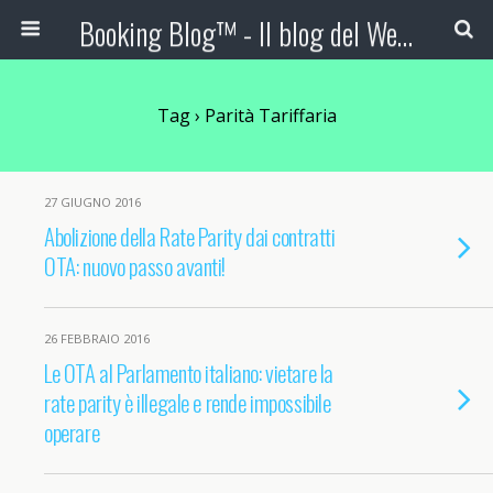
Booking Blog™ - Il blog del Web Marketing Turistico
Tag › Parità Tariffaria
27 GIUGNO 2016
Abolizione della Rate Parity dai contratti
OTA: nuovo passo avanti!
26 FEBBRAIO 2016
Le OTA al Parlamento italiano: vietare la
rate parity è illegale e rende impossibile
operare