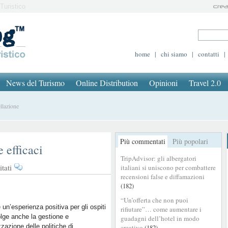
Turistico
home
|
chi siamo
|
contatti
|
News del Turismo
Online Distribution
Opinioni
Travel 2.0
llazione
Più commentati
Più popolari
 efficaci
TripAdvisor: gli albergatori
su
tati
italiani si uniscono per combattere
Politiche
recensioni false e diffamazioni
(182)
di
cancellazione
“Un’offerta che non puoi
efficaci
 un’esperienza positiva per gli ospiti
rifiutare”… come aumentare i
lge anche la gestione e
guadagni dell’hotel in modo
zzazione delle politiche di
creativo
(182)