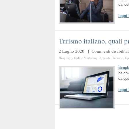
cancel
leggi
Turismo italiano, quali pr
2 Luglio 2020 |
Commenti disabilitat
Hospitality Online Marketing
,
News del Turismo
,
Op
Simpl
ha chi
da que
leggi