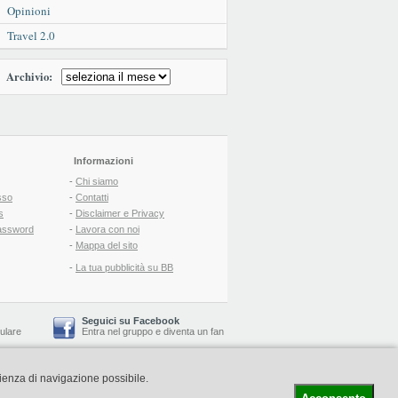
Opinioni
Travel 2.0
Archivio:
Informazioni
-
Chi siamo
sso
-
Contatti
s
-
Disclaimer e Privacy
assword
-
Lavora con noi
-
Mappa del sito
-
La tua pubblicità su BB
Seguici su Facebook
lulare
Entra nel gruppo
e
diventa un fan
rienza di navigazione possibile.
-
Booking Blog
™ -
Il blog del Web Marketing Turistico
C.S.: € 19.000 i.v. - CCIAA: Firenze - REA: FI-522110