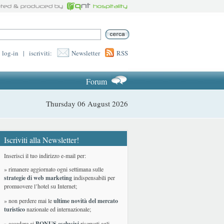
log-in
|
iscriviti:
Newsletter
RSS
Forum
Thursday 06 August 2026
Iscriviti alla Newsletter!
Inserisci il tuo indirizzo e-mail per:
» rimanere aggiornato ogni settimana sulle
strategie di web marketing
indispensabili per
promuovere l’hotel su Internet;
» non perdere mai le
ultime novità del mercato
turistico
nazionale ed internazionale
;
» accedere ai
BONUS esclusivi
riservati agli