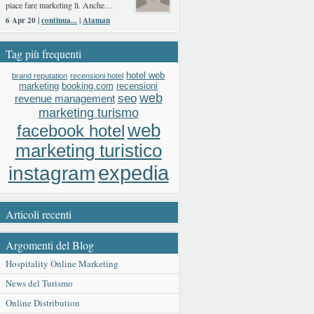
piace fare marketing lì. Anche…
6 Apr 20 |
continua...
|
Ataman
Tag più frequenti
hotel web
brand reputation
recensioni hotel
booking.com
recensioni
marketing
web
seo
revenue management
marketing turismo
web
facebook hotel
marketing turistico
expedia
instagram
Articoli recenti
Argomenti del Blog
Hospitality Online Marketing
News del Turismo
Online Distribution