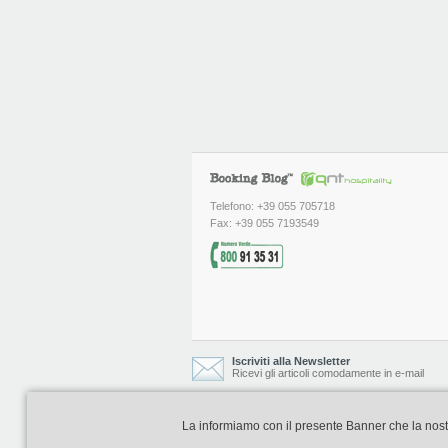
Telefono: +39 055 705718
Fax: +39 055 7193549
Iscriviti alla Newsletter
Ricevi gli articoli comodamente in e-mail
La informiamo con il presente Banner che la nostra 
Booking Blog è realizzato e curato da