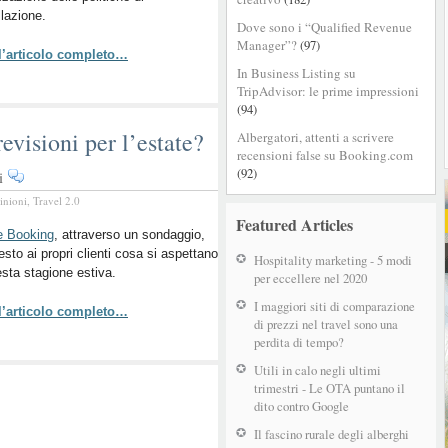
lazione.
Dove sono i “Qualified Revenue
Manager”?
(97)
 l’articolo completo…
In Business Listing su
TripAdvisor: le prime impressioni
(94)
evisioni per l’estate?
Albergatori, attenti a scrivere
recensioni false su Booking.com
(92)
su
i
Turismo
inioni
,
Travel 2.0
italiano,
Featured Articles
quali
e Booking
, attraverso un sondaggio,
esto ai propri clienti cosa si aspettano
previsioni
Hospitality marketing - 5 modi
sta stagione estiva.
per
per eccellere nel 2020
l’estate?
I maggiori siti di comparazione
 l’articolo completo…
di prezzi nel travel sono una
perdita di tempo?
Utili in calo negli ultimi
trimestri - Le OTA puntano il
dito contro Google
Il fascino rurale degli alberghi