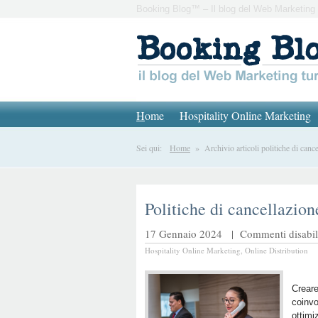
Booking Blog™ – Il blog del Web Marketing 
H
ome
Hospitality Online Marketing
Sei qui:
Home
» Archivio articoli politiche di cance
Politiche di cancellazione
17 Gennaio 2024 |
Commenti disabili
Hospitality Online Marketing
,
Online Distribution
Creare
coinvo
ottimi