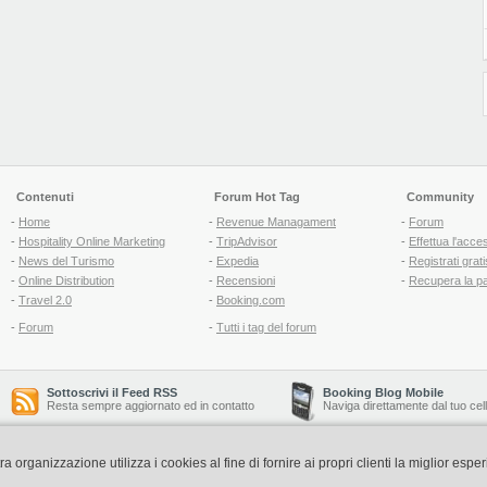
Contenuti
Forum Hot Tag
Community
-
Home
-
Revenue Managament
-
Forum
-
Hospitality Online Marketing
-
TripAdvisor
-
Effettua l'acce
-
News del Turismo
-
Expedia
-
Registrati grati
-
Online Distribution
-
Recensioni
-
Recupera la p
-
Travel 2.0
-
Booking.com
-
Forum
-
Tutti i tag del forum
Sottoscrivi il Feed RSS
Booking Blog Mobile
Resta sempre aggiornato ed in contatto
Naviga direttamente dal tuo cel
organizzazione utilizza i cookies al fine di fornire ai propri clienti la miglior espe
Copyright © 2006-2026 QNT S.r.l. Socio Unico -
www.qnt.it
P.iva: 02333620488 - 