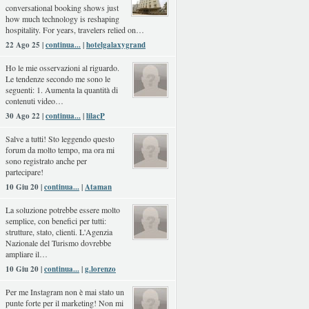
conversational booking shows just
how much technology is reshaping
hospitality. For years, travelers relied on…
22 Ago 25 |
continua...
|
hotelgalaxygrand
Ho le mie osservazioni al riguardo.
Le tendenze secondo me sono le
seguenti: 1. Aumenta la quantità di
contenuti video…
30 Ago 22 |
continua...
|
lilacP
Salve a tutti! Sto leggendo questo
forum da molto tempo, ma ora mi
sono registrato anche per
partecipare!
10 Giu 20 |
continua...
|
Ataman
La soluzione potrebbe essere molto
semplice, con benefici per tutti:
strutture, stato, clienti. L'Agenzia
Nazionale del Turismo dovrebbe
ampliare il…
10 Giu 20 |
continua...
|
g.lorenzo
Per me Instagram non è mai stato un
punte forte per il marketing! Non mi