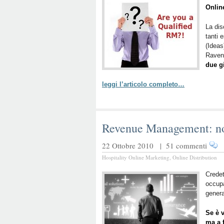
Onlin
La dis
tanti 
(Ideas
Raven
due gi
leggi l’articolo completo…
Revenue Management: non
22 Ottobre 2010 |
51 commenti
Hospitality Online Marketing
,
Online Distribution
Credet
occupa
genera
Se è v
ma a f