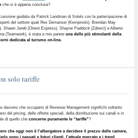
e
che si è appena conclusa?
cussione guidata da Patrick Landman di Xotels con la partecipazione di
esperti del settore quali Rex Demanser (Kempinski), Brendan May
), Shawn Jereb (Orient Express), Shayne Paddock (Zdirect) e Alberto
na (Teamwork), è stata a mio parere
una delle più stimolanti della
orni dedicata al turismo on-line.
 solo tariffe
e davvero che occuparsi di Revenue Management significhi soltanto
rsi del pricing, delle offerte speciali, della distribuzione sui canali e in
le di quello che
concerne puramente le “tariffe”
?
ero che oggi non è l’albergatore a decidere il prezzo delle camere,
arlo sono i passati e futuri clienti, l’attuale mercato e i trend