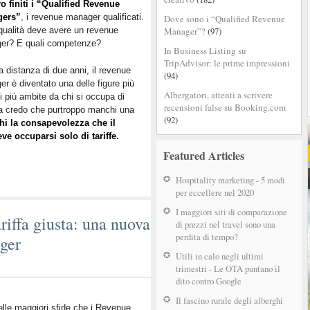
o finiti i “Qualified Revenue
gers”
, i revenue manager qualificati.
Dove sono i “Qualified Revenue
qualità deve avere un revenue
Manager”?
(97)
er? E quali competenze?
In Business Listing su
TripAdvisor: le prime impressioni
a distanza di due anni, il revenue
(94)
r è diventato una delle figure più
Albergatori, attenti a scrivere
ni più ambite da chi si occupa di
recensioni false su Booking.com
a credo che purtroppo manchi una
(92)
i la consapevolezza che il
 occuparsi solo di tariffe.
Featured Articles
Hospitality marketing - 5 modi
per eccellere nel 2020
I maggiori siti di comparazione
ariffa giusta: una nuova
di prezzi nel travel sono una
perdita di tempo?
ger
Utili in calo negli ultimi
trimestri - Le OTA puntano il
dito contro Google
Il fascino rurale degli alberghi
lle maggiori sfide che i Revenue