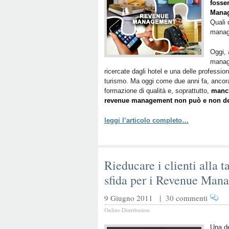
fosser
Mana
Quali 
manag
Oggi, 
manage
ricercate dagli hotel e una delle professio
turismo. Ma oggi come due anni fa, ancor
formazione di qualità e, soprattutto,
manch
revenue management non può e non deve
leggi l’articolo completo…
Rieducare i clienti alla t
sfida per i Revenue Mana
9 Giugno 2011 |
30 commenti
Online Distribution
Una de