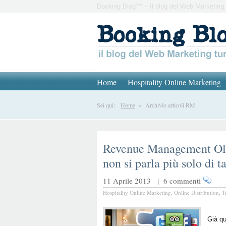
Booking Blog™ – Il blog del Web Marketing 
H
ome
Hospitality Online Marketing
Sei qui:
Home
» Archivio articoli RM
Revenue Management Olis
non si parla più solo di ta
11 Aprile 2013 |
6 commenti
Hospitality Online Marketing
,
Online Distribution
,
T
Già q