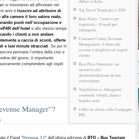
diffusi in Italia
r si troveranno ad affrontare nei
Top Travel Trends per il 2020
mi anni è
riuscire ad attribuire di
alle camere il loro valore reale,
Rate Parity: 1 motivo per
erando punti nell’occupazione e
rispettarla - 10 modi per
evPAR dell’hotel
e allo stesso tempo
infrangerla
cando i clienti a non andare
Customer Centric Revenue
temente a caccia di sconti, offerte
Management: il futuro del
li e last minute stracciati
. Se pur in
revenue è ritagliato sul singolo
ancora permane l’ombra della crisi e
cliente
l’ordine del giorno, è importante
Best Price Guarantee: un
o nuovamente comprendere agli ospiti
incentivo alla
disintermediazione da non
sottovalutare
TripAdvisor vs Albergatori:
commenti virtuali, danni e
benefici reali
Revenue Manager”?
6 Miti da sfatare sulle Campagne
PPC
ate il Panel “
Revenue 3.0
” dell’ultima edizione di
BTO – Buy Tourism