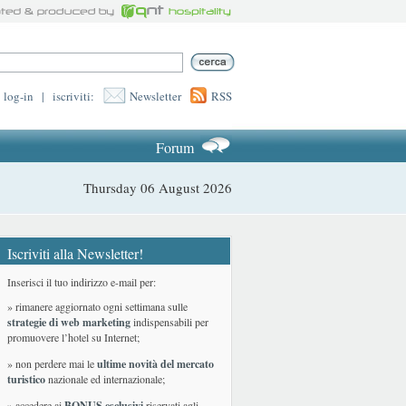
log-in
|
iscriviti:
Newsletter
RSS
Forum
Thursday 06 August 2026
Iscriviti alla Newsletter!
Inserisci il tuo indirizzo e-mail per:
» rimanere aggiornato ogni settimana sulle
strategie di web marketing
indispensabili per
promuovere l’hotel su Internet;
» non perdere mai le
ultime novità del mercato
turistico
nazionale ed internazionale
;
» accedere ai
BONUS esclusivi
riservati agli