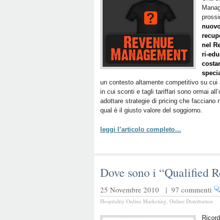
Manage
prossi
nuovo 
recup
nel R
ri-edu
costan
specia
un contesto altamente competitivo su cui 
in cui sconti e tagli tariffari sono ormai al
adottare strategie di pricing che faccian
qual è il giusto valore del soggiorno.
leggi l’articolo completo…
Dove sono i “Qualified 
25 Novembre 2010 |
97 commenti
Hospitality Online Marketing
,
Online Distribution
Ricord