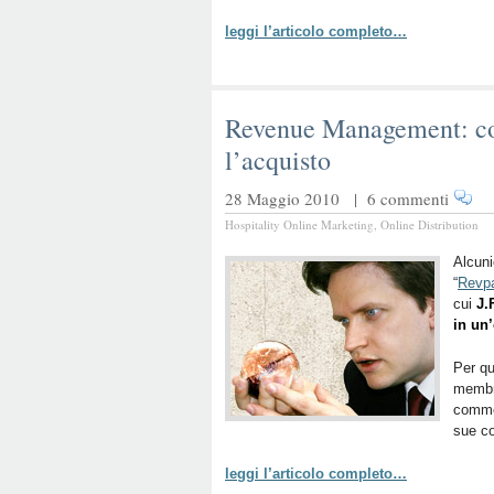
leggi l’articolo completo…
Revenue Management: com
l’acquisto
28 Maggio 2010 |
6 commenti
Hospitality Online Marketing
,
Online Distribution
Alcuni
“
Revpa
cui
J.
in un’
Per q
membro
commen
sue co
leggi l’articolo completo…