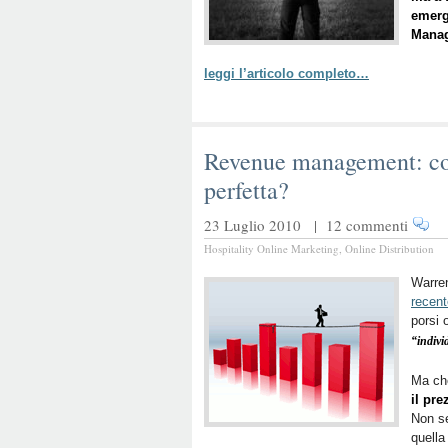
emerge
Manag
leggi l’articolo completo…
Revenue management: come
perfetta?
23 Luglio 2010 |
12 commenti
Hospitality Online Marketing
,
Online Distribution
Warre
recent
porsi 
“indivi
Ma che
il pr
Non se
quella