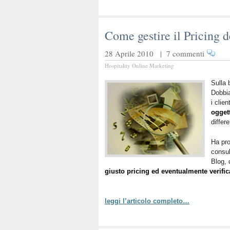
Come gestire il Pricing 
28 Aprile 2010 |
7 commenti
Hospitality Online Marketing
Sulla 
Dobbia
i clie
oggett
differ
Ha pro
consul
Blog, 
giusto pricing ed eventualmente verifica
leggi l’articolo completo…