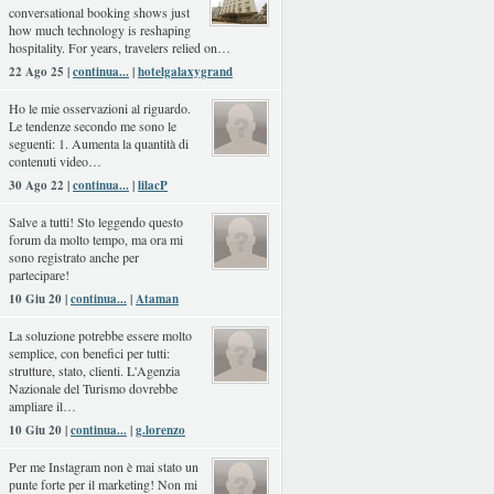
conversational booking shows just
how much technology is reshaping
hospitality. For years, travelers relied on…
22 Ago 25 |
continua...
|
hotelgalaxygrand
Ho le mie osservazioni al riguardo.
Le tendenze secondo me sono le
seguenti: 1. Aumenta la quantità di
contenuti video…
30 Ago 22 |
continua...
|
lilacP
Salve a tutti! Sto leggendo questo
forum da molto tempo, ma ora mi
sono registrato anche per
partecipare!
10 Giu 20 |
continua...
|
Ataman
La soluzione potrebbe essere molto
semplice, con benefici per tutti:
strutture, stato, clienti. L'Agenzia
Nazionale del Turismo dovrebbe
ampliare il…
10 Giu 20 |
continua...
|
g.lorenzo
Per me Instagram non è mai stato un
punte forte per il marketing! Non mi