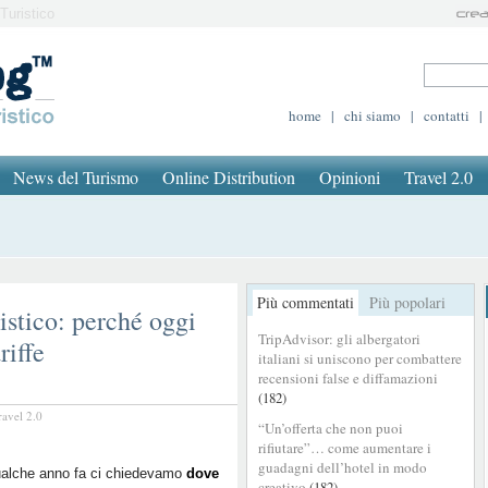
Turistico
home
|
chi siamo
|
contatti
|
News del Turismo
Online Distribution
Opinioni
Travel 2.0
Più commentati
Più popolari
tico: perché oggi
TripAdvisor: gli albergatori
riffe
italiani si uniscono per combattere
recensioni false e diffamazioni
(182)
ravel 2.0
“Un’offerta che non puoi
rifiutare”… come aumentare i
guadagni dell’hotel in modo
ualche anno fa ci chiedevamo
dove
creativo
(182)