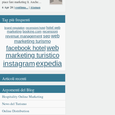
piace fare marketing lì. Anche…
6 Apr 20 |
continua...
|
Ataman
Tag più frequenti
hotel web
brand reputation
recensioni hotel
booking.com
recensioni
marketing
web
seo
revenue management
marketing turismo
web
facebook hotel
marketing turistico
expedia
instagram
Articoli recenti
Argomenti del Blog
Hospitality Online Marketing
News del Turismo
Online Distribution