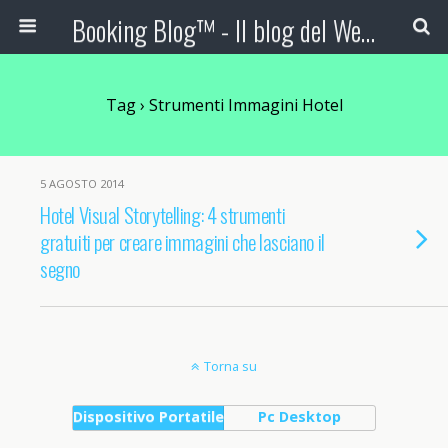
Booking Blog™ - Il blog del Web Marketing Turistico
Tag › Strumenti Immagini Hotel
5 AGOSTO 2014
Hotel Visual Storytelling: 4 strumenti
gratuiti per creare immagini che lasciano il
segno
Torna su
Dispositivo Portatile
Pc Desktop