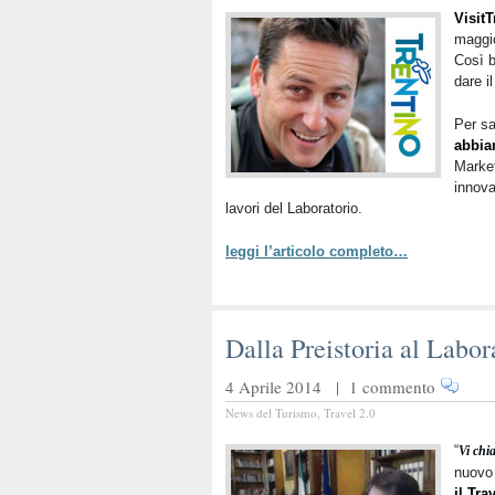
VisitT
maggio
Così b
dare i
Per sa
abbia
Market
innova
lavori del Laboratorio.
leggi l’articolo completo…
Dalla Preistoria al Labor
4 Aprile 2014 |
1 commento
News del Turismo
,
Travel 2.0
“
Vi chi
nuovo 
il
Tra