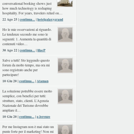
conversational booking shows just
how much technology is reshaping
hospitality. For years, travelers relied on…
22 Ago 25 |
continua...
|
hotelgalaxygrand
Ho le mie osservazioni al riguardo.
Le tendenze secondo me sono le
seguenti: 1. Aumenta la quantità di
contenuti video…
30 Ago 22 |
continua...
|
lilacP
Salve a tutti! Sto leggendo questo
forum da molto tempo, ma ora mi
sono registrato anche per
partecipare!
10 Giu 20 |
continua...
|
Ataman
La soluzione potrebbe essere molto
semplice, con benefici per tutti:
strutture, stato, clienti. L'Agenzia
Nazionale del Turismo dovrebbe
ampliare il…
10 Giu 20 |
continua...
|
g.lorenzo
Per me Instagram non è mai stato un
punte forte per il marketing! Non mi