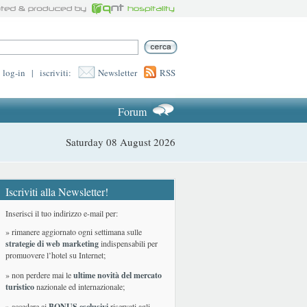
log-in
|
iscriviti:
Newsletter
RSS
Forum
Saturday 08 August 2026
Iscriviti alla Newsletter!
Inserisci il tuo indirizzo e-mail per:
» rimanere aggiornato ogni settimana sulle
strategie di web marketing
indispensabili per
promuovere l’hotel su Internet;
» non perdere mai le
ultime novità del mercato
turistico
nazionale ed internazionale
;
» accedere ai
BONUS esclusivi
riservati agli