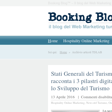
Booking Blog™ – Il blog del Web Marketing 
H
ome
Hospitality Online Marketing
Sei qui:
Home
» Archivio articoli TDLAB
Stati Generali del Turis
racconta i 3 pilastri digi
lo Sviluppo del Turismo
13 Aprile 2016 |
Commenti disabilita
Hospitality Online Marketing
,
News del Turismo
,
On
Lo sco