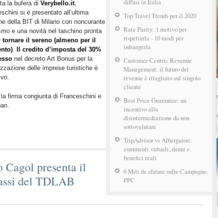
diffusi in Italia
credit
a la bufera di
Verybello.it
,
schini si è presentato all’ultima
per
Top Travel Trends per il 2020
ne della BIT di Milano con noncurante
il
Rate Parity: 1 motivo per
smo e una novità nel taschino pronta
Turismo
rispettarla - 10 modi per
r tornare il sereno (almeno per il
Digitale
infrangerla
nto)
.
Il credito d’imposta del 30%
è
esso
nel decreto Art Bonus per la
Customer Centric Revenue
operativo:
lizzazione delle imprese turistiche è
Management: il futuro del
si
ivo.
revenue è ritagliato sul singolo
può
cliente
richiedere
la firma congiunta di Franceschini e
Best Price Guarantee: un
già
oan.
incentivo alla
da
disintermediazione da non
quest’anno
sottovalutare
TripAdvisor vs Albergatori:
commenti virtuali, danni e
benefici reali
o Cagol presenta il
6 Miti da sfatare sulle Campagne
 passi del TDLAB
PPC