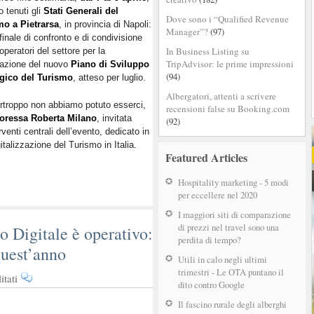
o tenuti gli
Turismo:
Stati Generali del
Dove sono i “Qualified Revenue
mo a Pietrarsa
, in provincia di Napoli:
Roberta
Manager”?
(97)
finale di confronto e di condivisione
Milano
In Business Listing su
 operatori del settore per la
racconta
TripAdvisor: le prime impressioni
lazione del nuovo
Piano di Sviluppo
i
(94)
egico del Turismo
, atteso per luglio.
3
pilastri
Albergatori, attenti a scrivere
rtroppo non abbiamo potuto esserci,
recensioni false su Booking.com
digitali
oressa Roberta Milano
, invitata
(92)
del
venti centrali dell’evento, dedicato in
nuovo
italizzazione del Turismo in Italia.
Piano
Featured Articles
per
lo
Hospitality marketing - 5 modi
Sviluppo
per eccellere nel 2020
del
I maggiori siti di comparazione
Turismo
di prezzi nel travel sono una
mo Digitale è operativo:
perdita di tempo?
quest’anno
Utili in calo negli ultimi
trimestri - Le OTA puntano il
su
tati
dito contro Google
Il
Il fascino rurale degli alberghi
tax