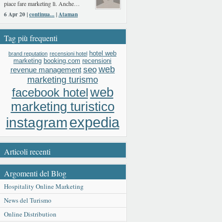
piace fare marketing lì. Anche…
6 Apr 20 |
continua...
|
Ataman
Tag più frequenti
hotel web
brand reputation
recensioni hotel
booking.com
recensioni
marketing
web
seo
revenue management
marketing turismo
web
facebook hotel
marketing turistico
expedia
instagram
Articoli recenti
Argomenti del Blog
Hospitality Online Marketing
News del Turismo
Online Distribution