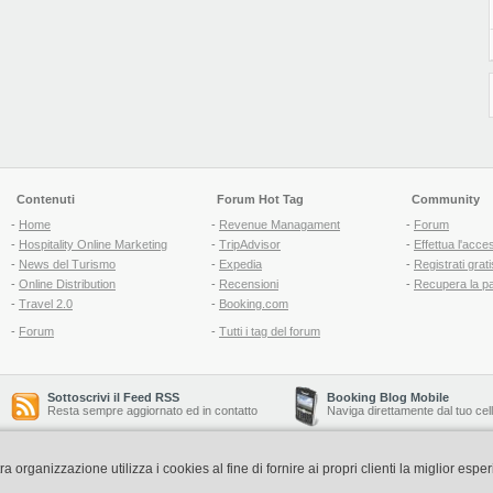
Contenuti
Forum Hot Tag
Community
-
Home
-
Revenue Managament
-
Forum
-
Hospitality Online Marketing
-
TripAdvisor
-
Effettua l'acce
-
News del Turismo
-
Expedia
-
Registrati grati
-
Online Distribution
-
Recensioni
-
Recupera la p
-
Travel 2.0
-
Booking.com
-
Forum
-
Tutti i tag del forum
Sottoscrivi il Feed RSS
Booking Blog Mobile
Resta sempre aggiornato ed in contatto
Naviga direttamente dal tuo cel
organizzazione utilizza i cookies al fine di fornire ai propri clienti la miglior espe
Copyright © 2006-2026 QNT S.r.l. Socio Unico -
www.qnt.it
P.iva: 02333620488 - 