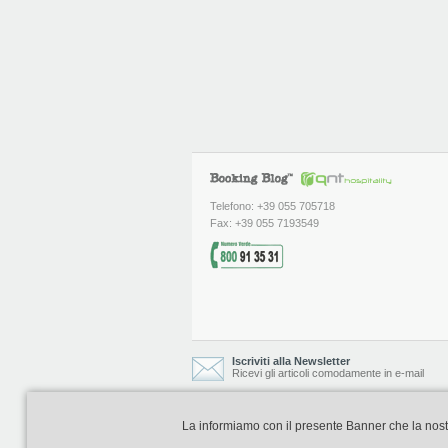
Telefono: +39 055 705718
Fax: +39 055 7193549
Iscriviti alla Newsletter
Ricevi gli articoli comodamente in e-mail
La informiamo con il presente Banner che la nostra 
Booking Blog è realizzato e curato da