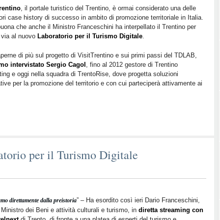
rentino
, il portale turistico del Trentino, è ormai considerato una delle
ri case history di successo in ambito di promozione territoriale in Italia.
uona che anche il Ministro Franceschini ha interpellato il Trentino per
l via al nuovo
Laboratorio per il Turismo Digitale
.
perne di più sul progetto di VisitTrentino e sui primi passi del TDLAB,
mo intervistato Sergio Cagol
, fino al 2012 gestore di Trentino
ing e oggi nella squadra di TrentoRise, dove progetta soluzioni
tive per la promozione del territorio e con cui parteciperà attivamente ai
atorio per il Turismo Digitale
” – Ha esordito così ieri Dario Franceschini,
amo direttamente dalla preistoria
Ministro dei Beni e attività culturali e turismo, in
diretta streaming con
velnext
di Trento, di fronte a una platea di esperti del turismo e