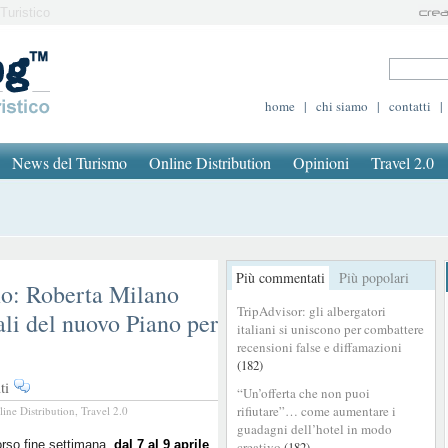
Turistico
home
|
chi siamo
|
contatti
|
News del Turismo
Online Distribution
Opinioni
Travel 2.0
Più commentati
Più popolari
mo: Roberta Milano
TripAdvisor: gli albergatori
tali del nuovo Piano per
italiani si uniscono per combattere
recensioni false e diffamazioni
(182)
su
ti
“Un’offerta che non puoi
Stati
rifiutare”… come aumentare i
line Distribution
,
Travel 2.0
Generali
guadagni dell’hotel in modo
del
rso fine settimana,
dal 7 al 9 aprile
,
creativo
(182)