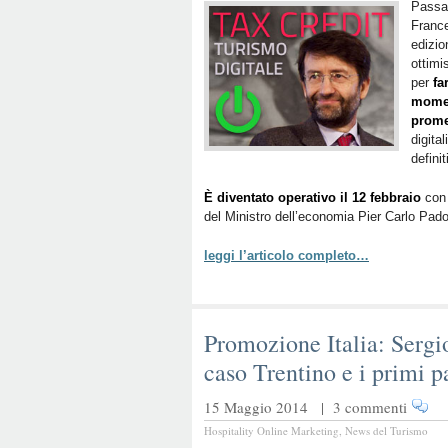
Passat
France
edizio
ottimi
per
fa
mome
prom
digita
definit
È diventato operativo il 12 febbraio
con 
del Ministro dell’economia Pier Carlo Pad
leggi l’articolo completo…
Promozione Italia: Sergi
caso Trentino e i primi
15 Maggio 2014 |
3 commenti
Hospitality Online Marketing
,
News del Turismo