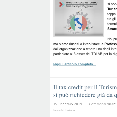
si son
Turis
tappa 
tra gli
formu
Strat
Noi pu
ma siamo riusciti a intervistare la
Profess
dall’organizzazione a tenere uno degli inter
particolare ai 3 asset del TDLAB per la dig
leggi l’articolo completo…
Il tax credit per il Turis
si può richiedere già da 
19 Febbraio 2015 |
Commenti disabili
News del Turismo