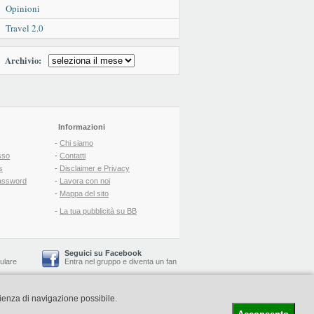
Opinioni
Travel 2.0
Archivio:
Informazioni
-
Chi siamo
sso
-
Contatti
s
-
Disclaimer e Privacy
assword
-
Lavora con noi
-
Mappa del sito
-
La tua pubblicità su BB
Seguici su Facebook
lulare
Entra nel gruppo
e
diventa un fan
rienza di navigazione possibile.
-
Booking Blog
™ -
Il blog del Web Marketing Turistico
C.S.: € 19.000 i.v. - CCIAA: Firenze - REA: FI-522110