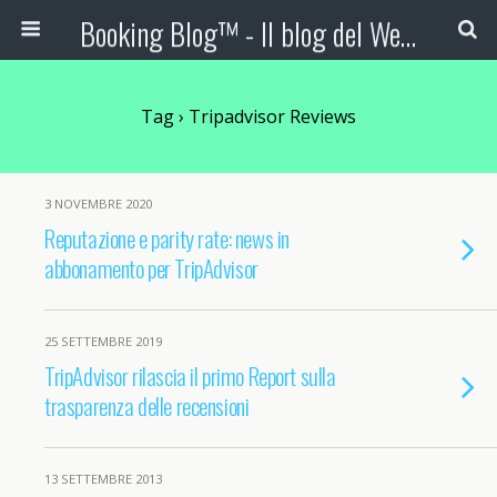
Booking Blog™ - Il blog del Web Marketing Turistico
Tag › Tripadvisor Reviews
3 NOVEMBRE 2020
Reputazione e parity rate: news in
abbonamento per TripAdvisor
25 SETTEMBRE 2019
TripAdvisor rilascia il primo Report sulla
trasparenza delle recensioni
13 SETTEMBRE 2013