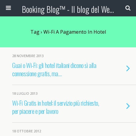
Booking Blog™ - Il blog del Web Marketing Turistico
Tag › Wi-Fi A Pagamento In Hotel
28 NOVEMBRE 2013
Guai o Wi-Fi: gli hotel italiani dicono sì alla
connessione gratis, ma…
18 LUGLIO 2013
Wi-Fi Gratis in hotel: il servizio più richiesto,
per piacere e per lavoro
18 OTTOBRE 2012