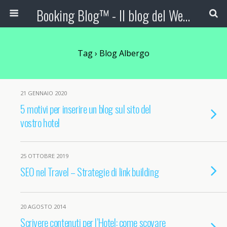
Booking Blog™ - Il blog del Web Marketing Turistico
Tag › Blog Albergo
21 GENNAIO 2020
5 motivi per inserire un blog sul sito del
vostro hotel
25 OTTOBRE 2019
SEO nel Travel – Strategie di link building
20 AGOSTO 2014
Scrivere contenuti per l’Hotel: come scovare