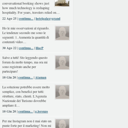
conversational booking shows just
how much technology is reshaping
hospitality. For years, travelers relied on…
22 Ago 25 |
continua...
|
hotelgalaxygrand
Ho le mie osservazioni al riguardo.
Le tendenze secondo me sono le
seguenti: 1. Aumenta la quantità di
contenuti video…
30 Ago 22 |
continua...
|
lilacP
Salve a tutti! Sto leggendo questo
forum da molto tempo, ma ora mi
sono registrato anche per
partecipare!
10 Giu 20 |
continua...
|
Ataman
La soluzione potrebbe essere molto
semplice, con benefici per tutti:
strutture, stato, clienti. L'Agenzia
Nazionale del Turismo dovrebbe
ampliare il…
10 Giu 20 |
continua...
|
g.lorenzo
Per me Instagram non è mai stato un
punte forte per il marketing! Non mi