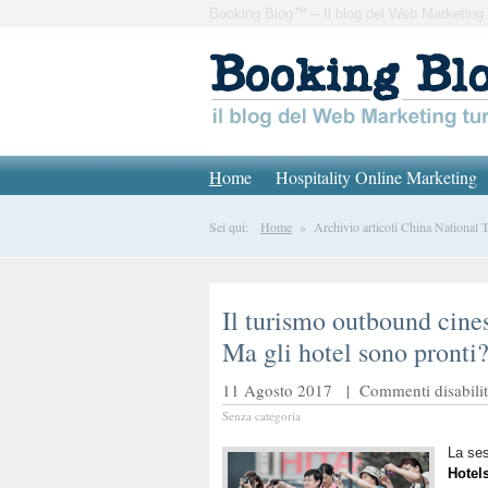
Booking Blog™ – Il blog del Web Marketing 
H
ome
Hospitality Online Marketing
Sei qui:
Home
» Archivio articoli China National 
Il turismo outbound cines
Ma gli hotel sono pronti
11 Agosto 2017 |
Commenti disabilit
Senza categoria
La ses
Hotel