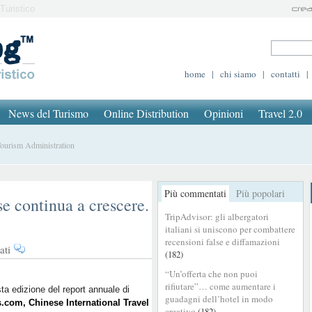
Turistico
home
|
chi siamo
|
contatti
|
News del Turismo
Online Distribution
Opinioni
Travel 2.0
Tourism Administration
Più commentati
Più popolari
e continua a crescere.
TripAdvisor: gli albergatori
?
italiani si uniscono per combattere
recensioni false e diffamazioni
su
ati
(182)
Il
“Un’offerta che non puoi
turismo
rifiutare”… come aumentare i
outbound
ta edizione del report annuale di
guadagni dell’hotel in modo
s.com, Chinese International Travel
cinese
creativo
(182)