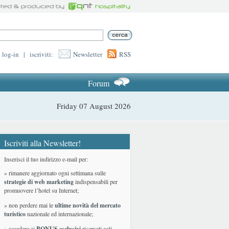
log-in
|
iscriviti:
Newsletter
RSS
Forum
Friday 07 August 2026
Iscriviti alla Newsletter!
Inserisci il tuo indirizzo e-mail per:
» rimanere aggiornato ogni settimana sulle
strategie di web marketing
indispensabili per
promuovere l’hotel su Internet;
» non perdere mai le
ultime novità del mercato
turistico
nazionale ed internazionale
;
» accedere ai
BONUS esclusivi
riservati agli