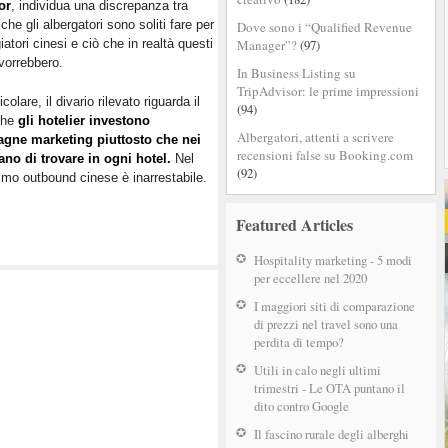
or
, individua una discrepanza tra
continua
 che gli albergatori sono soliti fare per
Dove sono i “Qualified Revenue
a
giatori cinesi e ciò che in realtà questi
Manager”?
(97)
crescere.
 vorrebbero.
Ma
In Business Listing su
gli
TripAdvisor: le prime impressioni
icolare, il divario rilevato riguarda il
hotel
(94)
che
gli hotelier investono
sono
Albergatori, attenti a scrivere
agne marketing piuttosto che nei
pronti?
recensioni false su Booking.com
tano di trovare in ogni hotel.
Nel
(92)
ismo outbound cinese è inarrestabile.
Featured Articles
Hospitality marketing - 5 modi
per eccellere nel 2020
I maggiori siti di comparazione
di prezzi nel travel sono una
perdita di tempo?
Utili in calo negli ultimi
trimestri - Le OTA puntano il
dito contro Google
Il fascino rurale degli alberghi