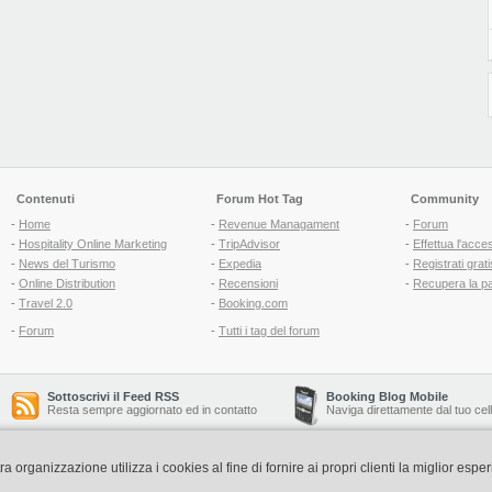
Contenuti
Forum Hot Tag
Community
-
Home
-
Revenue Managament
-
Forum
-
Hospitality Online Marketing
-
TripAdvisor
-
Effettua l'acce
-
News del Turismo
-
Expedia
-
Registrati grati
-
Online Distribution
-
Recensioni
-
Recupera la p
-
Travel 2.0
-
Booking.com
-
Forum
-
Tutti i tag del forum
Sottoscrivi il Feed RSS
Booking Blog Mobile
Resta sempre aggiornato ed in contatto
Naviga direttamente dal tuo cel
organizzazione utilizza i cookies al fine di fornire ai propri clienti la miglior espe
Copyright © 2006-2026 QNT S.r.l. Socio Unico -
www.qnt.it
P.iva: 02333620488 - 