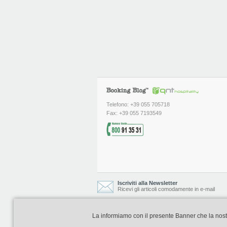
Telefono: +39 055 705718
Fax: +39 055 7193549
Iscriviti alla Newsletter
Ricevi gli articoli comodamente in e-mail
La informiamo con il presente Banner che la nostra 
Booking Blog è realizzato e curato da