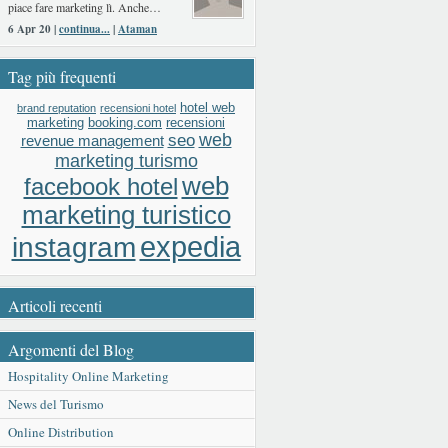
piace fare marketing lì. Anche…
6 Apr 20 |
continua...
|
Ataman
Tag più frequenti
hotel web
brand reputation
recensioni hotel
booking.com
recensioni
marketing
web
seo
revenue management
marketing turismo
web
facebook hotel
marketing turistico
expedia
instagram
Articoli recenti
Argomenti del Blog
Hospitality Online Marketing
News del Turismo
Online Distribution