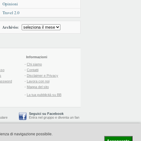
Opinioni
Travel 2.0
Archivio:
Informazioni
-
Chi siamo
sso
-
Contatti
s
-
Disclaimer e Privacy
assword
-
Lavora con noi
-
Mappa del sito
-
La tua pubblicità su BB
Seguici su Facebook
lulare
Entra nel gruppo
e
diventa un fan
rienza di navigazione possibile.
-
Booking Blog
™ -
Il blog del Web Marketing Turistico
C.S.: € 19.000 i.v. - CCIAA: Firenze - REA: FI-522110