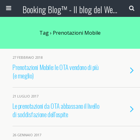
Booking Blog™ - Il blog del Web Marketing Turistico
Tag › Prenotazioni Mobile
27 FEBBRAIO 2018
Prenotazioni Mobile: le OTA vendono di più
(e meglio)
21 LUGLIO 2017
Le prenotazioni da OTA abbassano il livello
di soddisfazione dell’ospite
26 GENNAIO 2017