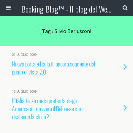
Booking Blog™ - Il blog del Web Marketing Turistico
Tag › Silvio Berlusconi
21 LUGLIO 2009
Nuovo portale Italia.it: ancora scadente dal
punto di vista 2.0
13 LUGLIO 2009
L’Italia terza meta preferita dagli
Americani… davvero il Belpaese sta
risalendo la china?