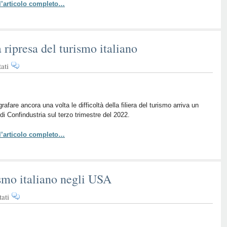
 l’articolo completo…
Ottime
notizie
dal
Ponte
la ripresa del turismo italiano
di
Ognissanti
su
ati
Il
caro
bollette
rallenta
grafare ancora una volta le difficoltà della filiera del turismo arriva un
 di Confindustria sul terzo trimestre del 2022.
la
ripresa
 l’articolo completo…
del
turismo
italiano
ismo italiano negli USA
su
ati
Estate
2022:
torna