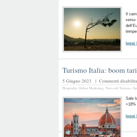
Il cam
verso 
dell’E
temper
leggi
Turismo Italia: boom tar
5 Giugno 2023 |
Commenti disabilita
Hospitality Online Marketing
,
News del Turismo
,
Op
Sale l
+18% 
leggi