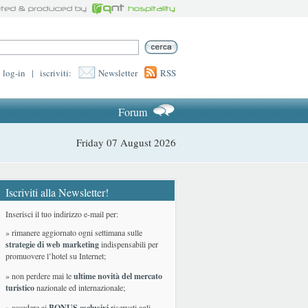
log-in
|
iscriviti:
Newsletter
RSS
Forum
Friday 07 August 2026
Iscriviti alla Newsletter!
Inserisci il tuo indirizzo e-mail per:
» rimanere aggiornato ogni settimana sulle
strategie di web marketing
indispensabili per
promuovere l’hotel su Internet;
» non perdere mai le
ultime novità del mercato
turistico
nazionale ed internazionale
;
» accedere ai
BONUS esclusivi
riservati agli