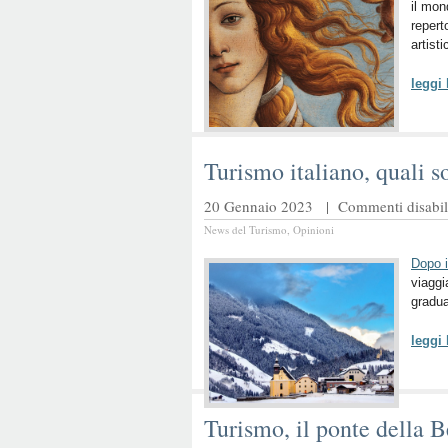
il mon
repert
artist
leggi
Turismo italiano, quali 
20 Gennaio 2023 |
Commenti disabili
News del Turismo
,
Opinioni
Dopo 
viaggia
gradua
leggi
Turismo, il ponte della B