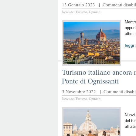
13 Gennaio 2023 |
Commenti disabili
News del Turismo
,
Opinioni
Mentre
appunt
ottimi
leggi
Turismo italiano ancora n
Ponte di Ognissanti
3 Novembre 2022 |
Commenti disabil
News del Turismo
,
Opinioni
Nuovi 
del tu
all’ul