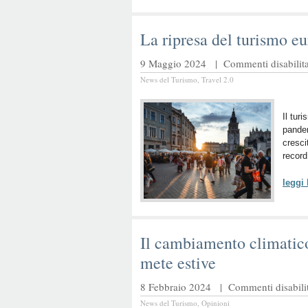
La ripresa del turismo e
9 Maggio 2024 |
Commenti disabilita
News del Turismo
,
Travel 2.0
Il tur
pandem
cresci
record
leggi
Il cambiamento climatico
mete estive
8 Febbraio 2024 |
Commenti disabilit
News del Turismo
,
Opinioni