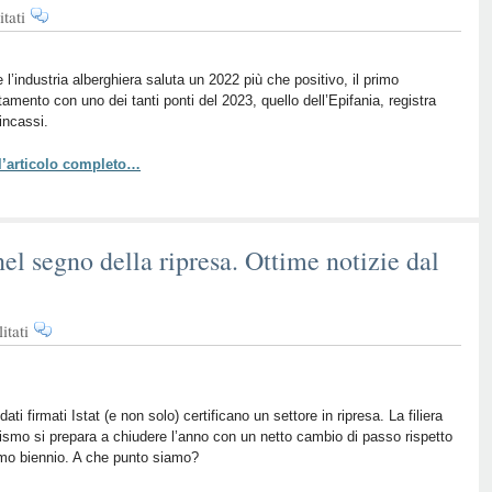
su
tati
Turismo,
il
ponte
 l’industria alberghiera saluta un 2022 più che positivo, il primo
amento con uno dei tanti ponti del 2023, quello dell’Epifania, registra
della
 incassi.
Befana
vale
 l’articolo completo…
un
miliardo
di
euro
el segno della ripresa. Ottime notizie dal
di
incassi
su
itati
Turismo
italiano
ancora
nel
dati firmati Istat (e non solo) certificano un settore in ripresa. La filiera
rismo si prepara a chiudere l’anno con un netto cambio di passo rispetto
segno
timo biennio. A che punto siamo?
della
ripresa.