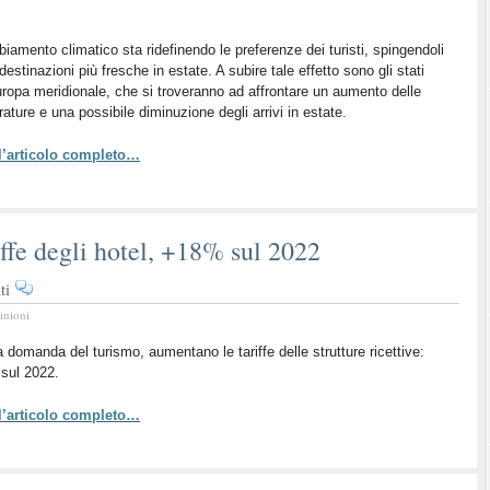
cambiamento
climatico
biamento climatico sta ridefinendo le preferenze dei turisti, spingendoli
e
destinazioni più fresche in estate. A subire tale effetto sono gli stati
la
uropa meridionale, che si troveranno ad affrontare un aumento delle
ricerca
ature e una possibile diminuzione degli arrivi in estate.
di
nuove
 l’articolo completo…
mete
estive
iffe degli hotel, +18% sul 2022
su
ti
Turismo
inioni
Italia:
boom
a domanda del turismo, aumentano le tariffe delle strutture ricettive:
sul 2022.
tariffe
degli
 l’articolo completo…
hotel,
+18%
sul
2022