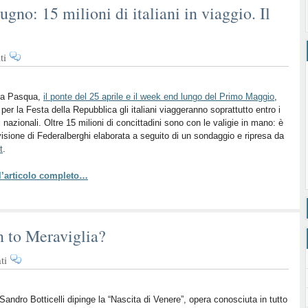
ugno: 15 milioni di italiani in viaggio. Il
su
ti
2
giugno:
15
la Pasqua,
il ponte del
25 aprile
e il week end lungo del Primo Maggio
,
per la Festa della Repubblica gli italiani viaggeranno soprattutto entro i
milioni
i nazionali. Oltre 15 milioni di concittadini sono con le valigie in mano: è
di
visione di Federalberghi elaborata a seguito di un sondaggio e ripresa da
italiani
t
.
in
viaggio.
 l’articolo completo…
Il
94%
resta
in
en to Meraviglia?
Italia
su
ti
Il
turismo
italiano
Sandro Botticelli dipinge la “Nascita di Venere”, opera conosciuta in tutto