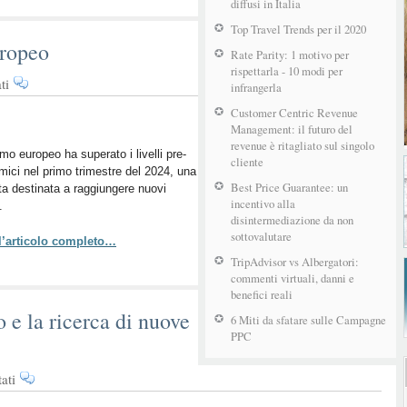
diffusi in Italia
Top Travel Trends per il 2020
uropeo
Rate Parity: 1 motivo per
rispettarla - 10 modi per
su
ti
infrangerla
La
Customer Centric Revenue
ripresa
Management: il futuro del
del
revenue è ritagliato sul singolo
turismo
ismo europeo ha superato i livelli pre-
cliente
ici nel primo trimestre del 2024, una
europeo
Best Price Guarantee: un
ta destinata a raggiungere nuovi
incentivo alla
.
disintermediazione da non
sottovalutare
 l’articolo completo…
TripAdvisor vs Albergatori:
commenti virtuali, danni e
benefici reali
 e la ricerca di nuove
6 Miti da sfatare sulle Campagne
PPC
su
ati
Il