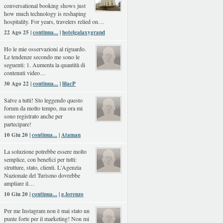
conversational booking shows just
how much technology is reshaping
hospitality. For years, travelers relied on…
22 Ago 25 |
continua...
|
hotelgalaxygrand
Ho le mie osservazioni al riguardo.
Le tendenze secondo me sono le
seguenti: 1. Aumenta la quantità di
contenuti video…
30 Ago 22 |
continua...
|
lilacP
Salve a tutti! Sto leggendo questo
forum da molto tempo, ma ora mi
sono registrato anche per
partecipare!
10 Giu 20 |
continua...
|
Ataman
La soluzione potrebbe essere molto
semplice, con benefici per tutti:
strutture, stato, clienti. L'Agenzia
Nazionale del Turismo dovrebbe
ampliare il…
10 Giu 20 |
continua...
|
g.lorenzo
Per me Instagram non è mai stato un
punte forte per il marketing! Non mi