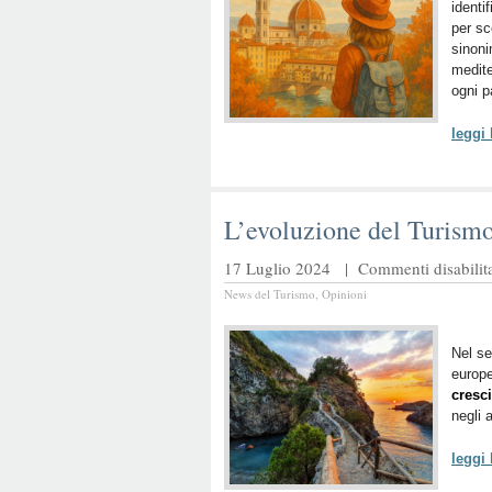
identi
per sc
sinoni
medite
ogni p
leggi
L’evoluzione del Turism
17 Luglio 2024 |
Commenti disabilita
News del Turismo
,
Opinioni
Nel se
europe
cresci
negli 
leggi