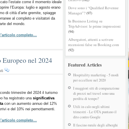
ficato l’estate come il momento ideale
cambia
oprire l’Europa: luglio e agosto erano
Dove sono i “Qualified Revenue
il
Manager”?
(97)
mo di città d’arte gremite, spiagge
turismo
rranee al completo e visitatori da
e
In Business Listing su
arte del mondo.
cosa
TripAdvisor: le prime impressioni
significa
(94)
 l’articolo completo…
per
Albergatori, attenti a scrivere
l’Italia
recensioni false su Booking.com
(92)
o Europeo nel 2024
Featured Articles
su
ti
Hospitality marketing - 5 modi
L’evoluzione
per eccellere nel 2020
del
Turismo
I maggiori siti di comparazione
Europeo
condo trimestre del 2024 il turismo
di prezzi nel travel sono una
o ha registrato una
nel
significativa
perdita di tempo?
ta
con un aumento annuo del 12%
2024
Utili in calo negli ultimi
arrivi e del 10% nei pernottamenti.
trimestri - Le OTA puntano il
dito contro Google
 l’articolo completo…
Il fascino rurale degli alberghi