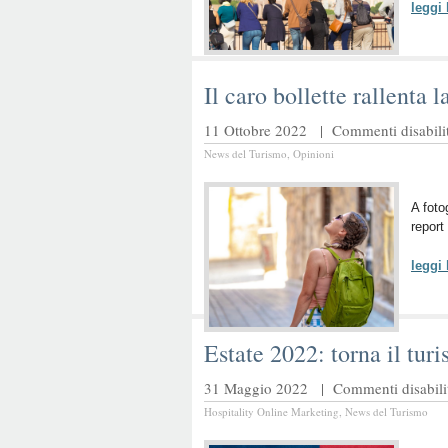
leggi
Il caro bollette rallenta 
11 Ottobre 2022 |
Commenti disabilit
News del Turismo
,
Opinioni
A foto
report
leggi
Estate 2022: torna il tur
31 Maggio 2022 |
Commenti disabilit
Hospitality Online Marketing
,
News del Turismo