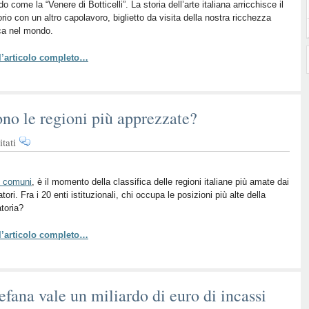
do come la “Venere di Botticelli”. La storia dell’arte italiana arricchisce il
è
orio con un altro capolavoro, biglietto da visita della nostra ricchezza
Open
ica nel mondo.
to
Meraviglia?
 l’articolo completo…
sono le regioni più apprezzate?
su
tati
Turismo
italiano,
quali
i comuni
, è il momento della classifica delle regioni italiane più amate dai
tori. Fra i 20 enti istituzionali, chi occupa le posizioni più alte della
sono
toria?
le
regioni
 l’articolo completo…
più
apprezzate?
efana vale un miliardo di euro di incassi