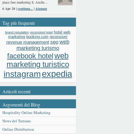
piace fare marketing lì. Anche…
6 Apr 20 |
continua...
|
Ataman
Tag più frequenti
hotel web
brand reputation
recensioni hotel
booking.com
recensioni
marketing
web
seo
revenue management
marketing turismo
web
facebook hotel
marketing turistico
expedia
instagram
Articoli recenti
Argomenti del Blog
Hospitality Online Marketing
News del Turismo
Online Distribution