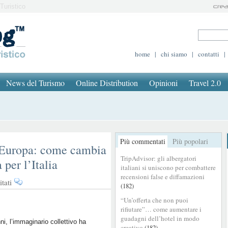
Turistico
home
|
chi siamo
|
contatti
|
News del Turismo
Online Distribution
Opinioni
Travel 2.0
Più commentati
Più popolari
 Europa: come cambia
TripAdvisor: gli albergatori
 per l’Italia
italiani si uniscono per combattere
recensioni false e diffamazioni
su
tati
(182)
Destagionalizzazione
“Un’offerta che non puoi
in
rifiutare”… come aumentare i
Europa:
guadagni dell’hotel in modo
come
ni, l’immaginario collettivo ha
creativo
(182)