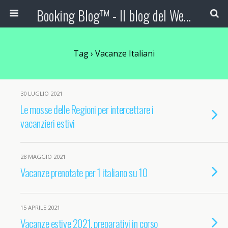
Booking Blog™ - Il blog del Web Marketing Turistico
Tag › Vacanze Italiani
30 LUGLIO 2021
Le mosse delle Regioni per intercettare i
vacanzieri estivi
28 MAGGIO 2021
Vacanze prenotate per 1 italiano su 10
15 APRILE 2021
Vacanze estive 2021, preparativi in corso