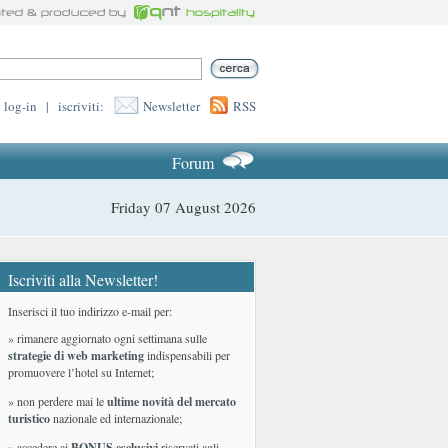
log-in
|
iscriviti:
Newsletter
RSS
Forum
Friday 07 August 2026
Iscriviti alla Newsletter!
Inserisci il tuo indirizzo e-mail per:
» rimanere aggiornato ogni settimana sulle
strategie di web marketing
indispensabili per
promuovere l’hotel su Internet;
» non perdere mai le
ultime novità del mercato
turistico
nazionale ed internazionale
;
» accedere ai
BONUS esclusivi
riservati agli