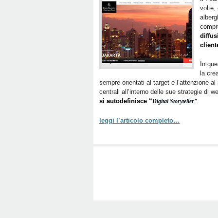
volte,
alberg
compr
diffus
client
In que
la cre
sempre orientati al target e l’attenzione a
centrali all’interno delle sue strategie di
si autodefinisce “
.
Digital Storyteller”
leggi l’articolo completo…