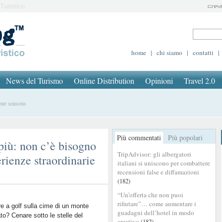
Turistico
home
|
chi siamo
|
contatti
|
News del Turismo
Online Distribution
Opinioni
Travel 2.0
our seasons
Più commentati
Più popolari
più: non c’è bisogno
TripAdvisor: gli albergatori
erienze straordinarie
italiani si uniscono per combattere
recensioni false e diffamazioni
(182)
“Un’offerta che non puoi
rifiutare”… come aumentare i
e a golf sulla cime di un monte
guadagni dell’hotel in modo
to? Cenare sotto le stelle del
creativo
(182)