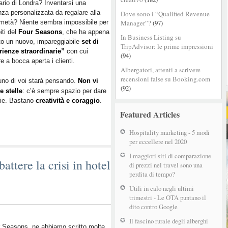
ario di Londra? Inventarsi una
nza personalizzata da regalare alla
Dove sono i “Qualified Revenue
metà? Niente sembra impossibile per
Manager”?
(97)
iti del
Four Seasons
, che ha appena
In Business Listing su
to un nuovo, impareggiabile
set di
TripAdvisor: le prime impressioni
rienze straordinarie”
con cui
(94)
re a bocca aperta i clienti.
Albergatori, attenti a scrivere
recensioni false su Booking.com
cuno di voi starà pensando.
Non vi
(92)
e stelle
: c’è sempre spazio per dare
arie. Bastano
creatività e coraggio
.
Featured Articles
Hospitality marketing - 5 modi
per eccellere nel 2020
I maggiori siti di comparazione
ttere la crisi in hotel
di prezzi nel travel sono una
perdita di tempo?
Utili in calo negli ultimi
trimestri - Le OTA puntano il
dito contro Google
Il fascino rurale degli alberghi
r Seasons, ne abbiamo scritto molte