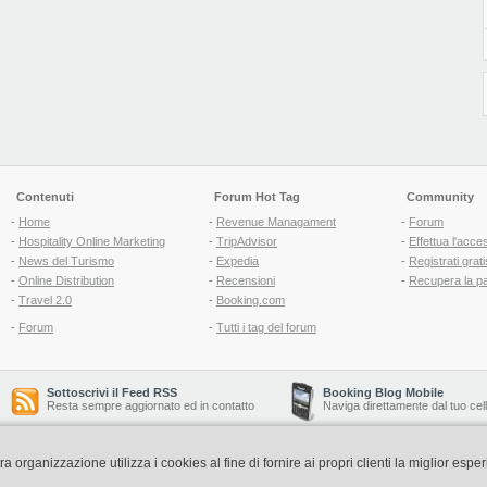
Contenuti
Forum Hot Tag
Community
-
Home
-
Revenue Managament
-
Forum
-
Hospitality Online Marketing
-
TripAdvisor
-
Effettua l'acce
-
News del Turismo
-
Expedia
-
Registrati grati
-
Online Distribution
-
Recensioni
-
Recupera la p
-
Travel 2.0
-
Booking.com
-
Forum
-
Tutti i tag del forum
Sottoscrivi il Feed RSS
Booking Blog Mobile
Resta sempre aggiornato ed in contatto
Naviga direttamente dal tuo cel
organizzazione utilizza i cookies al fine di fornire ai propri clienti la miglior espe
Copyright © 2006-2026 QNT S.r.l. Socio Unico -
www.qnt.it
P.iva: 02333620488 - 