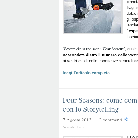
planet
fragra
dolce 
gli osp
lancia
“espe
lascia
“
”, qual
Peccato che io non sono il Four Seasons
nascondete dietro il numero delle vostr
ai vostri ospiti delle esperienze straordin
leggi l’articolo completo…
Four Seasons: come comba
con lo Storytelling
7 Agosto 2013 |
2 commenti
News del Turismo
Il Fou