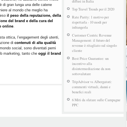
diffusi in Italia
 è di gran lunga una delle catene
Top Travel Trends per il 2020
hiere al mondo che meglio ha
eso
il peso della reputazione, della
Rate Parity: 1 motivo per
ione del brand e della cura del
rispettarla - 10 modi per
e online
.
infrangerla
Customer Centric Revenue
sta ottica, l’engagement degli utenti,
Management: il futuro del
azione di
contenuti di alta qualità
revenue è ritagliato sul singolo
l mondo social, sono diventati perni
cliente
 web marketing, tanto che
oggi il brand
Best Price Guarantee: un
incentivo alla
disintermediazione da non
sottovalutare
TripAdvisor vs Albergatori:
commenti virtuali, danni e
benefici reali
6 Miti da sfatare sulle Campagne
PPC