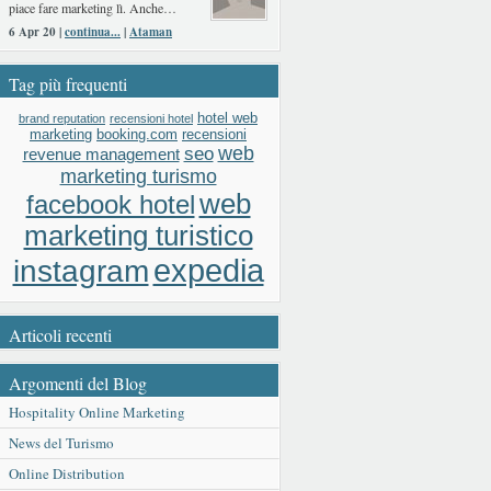
piace fare marketing lì. Anche…
6 Apr 20 |
continua...
|
Ataman
Tag più frequenti
hotel web
brand reputation
recensioni hotel
booking.com
recensioni
marketing
web
seo
revenue management
marketing turismo
web
facebook hotel
marketing turistico
expedia
instagram
Articoli recenti
Argomenti del Blog
Hospitality Online Marketing
News del Turismo
Online Distribution