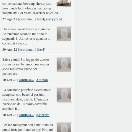
conversational booking shows just
how much technology is reshaping
hospitality. For years, travelers relied on…
22 Ago 25 |
continua...
|
hotelgalaxygrand
Ho le mie osservazioni al riguardo.
Le tendenze secondo me sono le
seguenti: 1. Aumenta la quantità di
contenuti video…
30 Ago 22 |
continua...
|
lilacP
Salve a tutti! Sto leggendo questo
forum da molto tempo, ma ora mi
sono registrato anche per
partecipare!
10 Giu 20 |
continua...
|
Ataman
La soluzione potrebbe essere molto
semplice, con benefici per tutti:
strutture, stato, clienti. L'Agenzia
Nazionale del Turismo dovrebbe
ampliare il…
10 Giu 20 |
continua...
|
g.lorenzo
Per me Instagram non è mai stato un
punte forte per il marketing! Non mi