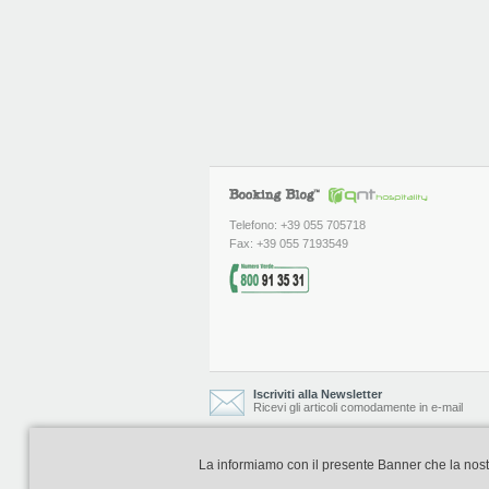
Telefono: +39 055 705718
Fax: +39 055 7193549
Iscriviti alla Newsletter
Ricevi gli articoli comodamente in e-mail
La informiamo con il presente Banner che la nostra 
Booking Blog è realizzato e curato da