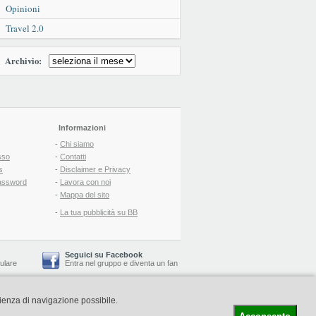
Opinioni
Travel 2.0
Archivio:
Informazioni
-
Chi siamo
sso
-
Contatti
s
-
Disclaimer e Privacy
assword
-
Lavora con noi
-
Mappa del sito
-
La tua pubblicità su BB
Seguici su Facebook
lulare
Entra nel gruppo
e
diventa un fan
rienza di navigazione possibile.
-
Booking Blog
™ -
Il blog del Web Marketing Turistico
C.S.: € 19.000 i.v. - CCIAA: Firenze - REA: FI-522110