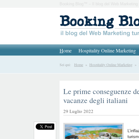
Booking Blog™ – Il blog del Web Marketing 
H
ome
Hospitality Online Marketing
Sei qui:
Home
»
Hospitality Online Marketing
» Le
Le prime conseguenze del
vacanze degli italiani
29 Luglio 2022
L’infl
turism