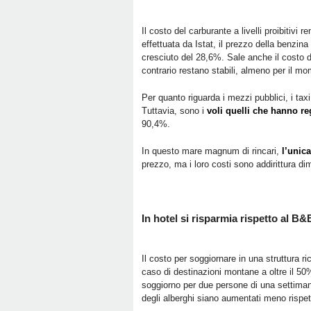
Il costo del carburante a livelli proibitivi r
effettuata da Istat, il prezzo della benzin
cresciuto del 28,6%. Sale anche il costo d
contrario restano stabili, almeno per il mo
Per quanto riguarda i mezzi pubblici, i tax
Tuttavia, sono i
voli quelli che hanno r
90,4%.
In questo mare magnum di rincari,
l’unic
prezzo, ma i loro costi sono addirittura di
In hotel si risparmia rispetto al B&
Il costo per soggiornare in una struttura 
caso di destinazioni montane a oltre il 50
soggiorno per due persone di una settimana
degli alberghi siano aumentati meno rispe