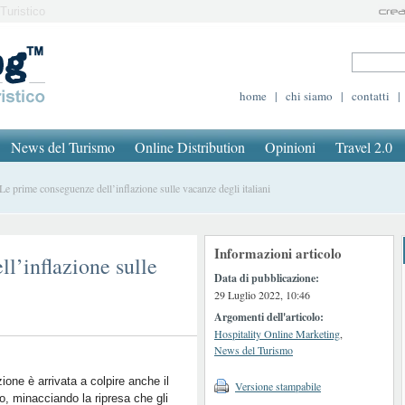
Turistico
home
|
chi siamo
|
contatti
|
News del Turismo
Online Distribution
Opinioni
Travel 2.0
 prime conseguenze dell’inflazione sulle vacanze degli italiani
Informazioni articolo
l’inflazione sulle
Data di pubblicazione:
29 Luglio 2022, 10:46
Argomenti dell'articolo:
Hospitality Online Marketing
,
News del Turismo
azione è arrivata a colpire anche il
Versione stampabile
o, minacciando la ripresa che gli