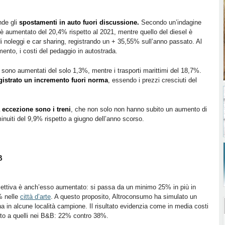
ende gli
spostamenti in auto fuori discussione.
Secondo un’indagine
a è aumentato del 20,4% rispetto al 2021, mentre quello del diesel è
i noleggi e car sharing, registrando un + 35,55% sull’anno passato. Al
mento, i costi del pedaggio in autostrada.
i sono aumentati del solo 1,3%, mentre i trasporti marittimi del 18,7%.
egistrato un incremento fuori norma
, essendo i prezzi cresciuti del
a eccezione sono i treni
, che non solo non hanno subito un aumento di
minuiti del 9,9% rispetto a giugno dell’anno scorso.
B
ricettiva è anch’esso aumentato: si passa da un minimo 25% in più in
% nelle
città d’arte
. A questo proposito, Altroconsumo ha simulato un
 in alcune località campione. Il risultato evidenzia come in media costi
tto a quelli nei B&B: 22% contro 38%.