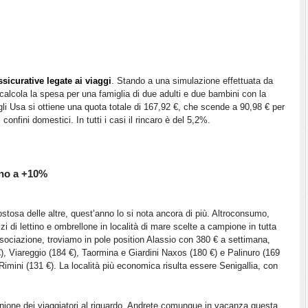
ssicurative legate ai viaggi
. Stando a una simulazione effettuata da
i calcola la spesa per una famiglia di due adulti e due bambini con la
gli Usa si ottiene una quota totale di 167,92 €, che scende a 90,98 € per
confini domestici. In tutti i casi il rincaro è del 5,2%.
ino a +10%
ostosa delle altre, quest’anno lo si nota ancora di più. Altroconsumo,
i di lettino e ombrellone in località di mare scelte a campione in tutta
associazione, troviamo in pole position Alassio con 380 € a settimana,
€), Viareggio (184 €), Taormina e Giardini Naxos (180 €) e Palinuro (169
 Rimini (131 €). La località più economica risulta essere Senigallia, con
inione dei viaggiatori al riguardo. Andrete comunque in vacanza questa