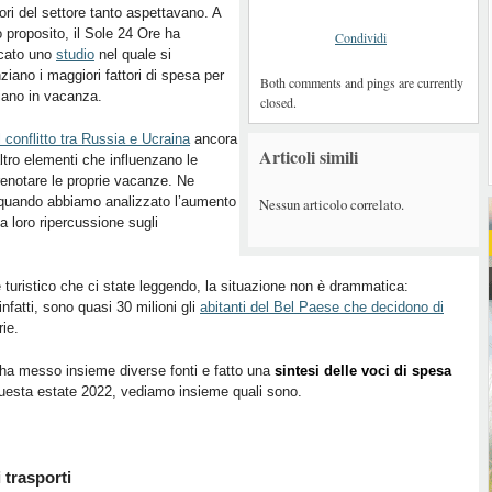
ori del settore tanto aspettavano. A
 proposito, il Sole 24 Ore ha
Condividi
icato uno
studio
nel quale si
ziano i maggiori fattori di spesa per
Both comments and pings are currently
liano in vacanza.
closed.
il conflitto tra Russia e Ucraina
ancora
Articoli simili
ltro elementi che influenzano le
prenotare le proprie vacanze. Ne
 quando abbiamo analizzato l’aumento
Nessun articolo correlato.
la loro ripercussione sugli
re turistico che ci state leggendo, la situazione non è drammatica:
fatti, sono quasi 30 milioni gli
abitanti del Bel Paese che decidono di
rie.
ha messo insieme diverse fonti e fatto una
sintesi delle voci di spesa
 questa estate 2022, vediamo insieme quali sono.
i trasporti