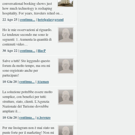
conversational booking shows just
how much technology is reshaping
hospitality. For years, travelers relied on…
22 Ago 25 |
continua...
|
hotelgalaxygrand
Ho le mie osservazioni al riguardo.
Le tendenze secondo me sono le
seguenti: 1. Aumenta la quantità di
contenuti video…
30 Ago 22 |
continua...
|
lilacP
Salve a tutti! Sto leggendo questo
forum da molto tempo, ma ora mi
sono registrato anche per
partecipare!
10 Giu 20 |
continua...
|
Ataman
La soluzione potrebbe essere molto
semplice, con benefici per tutti:
strutture, stato, clienti. L'Agenzia
Nazionale del Turismo dovrebbe
ampliare il…
10 Giu 20 |
continua...
|
g.lorenzo
Per me Instagram non è mai stato un
punte forte per il marketing! Non mi