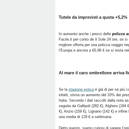
Tutele da imprevisti a quota +5,2%
In aumento anche i prezzi delle
polizze a
Facile.it per conto de Il Sole 24 ore, se s
migliore offerta per una polizza viaggio ne
l’Europa e ancora a 65,96 € se si resta nei 
Al mare il caro ombrellone arriva f
Se la
stagione estiva
è già di per sé più c
infatti, stima un aumento del 10% dei prezz
Italia. Secondo i dati raccolti dalla nota 
seguita da Gallipoli (282 €), Alghero (194 
€), Anzio (159 €), Lignano (142 €) e infine
una media di 129 € a settimana.
Detto questo, siamo curiosi di sapere l’op