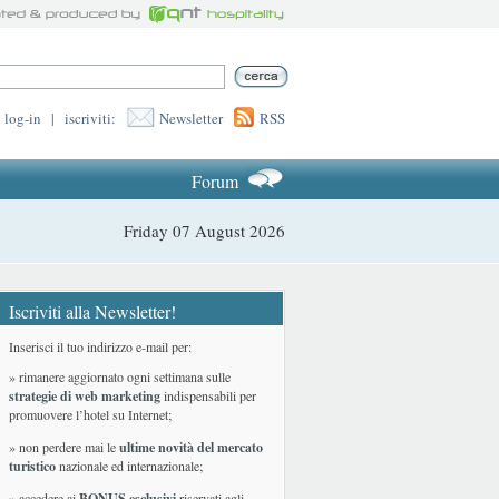
log-in
|
iscriviti:
Newsletter
RSS
Forum
Friday 07 August 2026
Iscriviti alla Newsletter!
Inserisci il tuo indirizzo e-mail per:
» rimanere aggiornato ogni settimana sulle
strategie di web marketing
indispensabili per
promuovere l’hotel su Internet;
» non perdere mai le
ultime novità del mercato
turistico
nazionale ed internazionale
;
» accedere ai
BONUS esclusivi
riservati agli