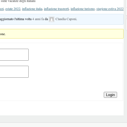
sulle vacanze degli italiani
zzi
,
estate 2022
,
inflazione italia
,
inflazione trasporti
,
inflazione turismo
,
stagione estiva 2022
 aggiornato l'ultima volta
4 anni fa
da
Claudia Caponi
.
ione.
Login