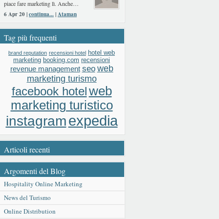
piace fare marketing lì. Anche…
6 Apr 20 |
continua...
|
Ataman
Tag più frequenti
hotel web
brand reputation
recensioni hotel
booking.com
recensioni
marketing
web
seo
revenue management
marketing turismo
web
facebook hotel
marketing turistico
expedia
instagram
Articoli recenti
Argomenti del Blog
Hospitality Online Marketing
News del Turismo
Online Distribution