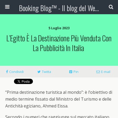
Booking Blog™ - Il blog del Web Marketing Turistico
5 Luglio 2023
L’Egitto È La Destinazione Più Venduta Con
La Pubblicità In Italia
Condividi
Twitta
Pin
E-mail
“Prima destinazione turistica al mondo”
: è l’obiettivo di
medio termine fissato dal Ministro del Turismo e delle
Antichità egiziano, Ahmed
Eissa
.
Secondo i numeri che raggiunge sul mercato italiano