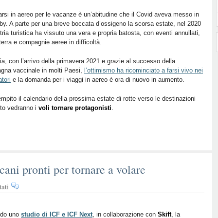
nuove
rotte
rsi in aereo per le vacanze è un’abitudine che il Covid aveva messo in
by. A parte per una breve boccata d’ossigeno la scorsa estate, nel 2020
aeree
stria turistica ha vissuto una vera e propria batosta, con eventi annullati,
protagoniste
 terra e compagnie aeree in difficoltà.
dell’estate
2021
ia, con l’arrivo della primavera 2021 e grazie al successo della
gna vaccinale in molti Paesi,
l’ottimismo ha ricominciato a farsi vivo nei
atori
e la domanda per i viaggi in aereo è ora di nuovo in aumento.
pito il calendario della prossima estate di rotte verso le destinazioni
sto vedranno i
voli tornare protagonisti
.
ani pronti per tornare a volare
su
ati
Frequent
Travelers
americani
do uno
studio di ICF e ICF Next
, in collaborazione con
Skift
, la