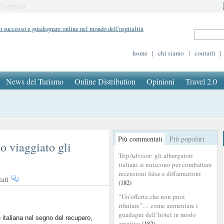
Turistico
home
|
chi siamo
|
contatti
|
News del Turismo
Online Distribution
Opinioni
Travel 2.0
Più commentati
Più popolari
o viaggiato gli
TripAdvisor: gli albergatori
italiani si uniscono per combattere
recensioni false e diffamazioni
su
ati
(182)
Estate
“Un’offerta che non puoi
2021,
rifiutare”… come aumentare i
quanto
guadagni dell’hotel in modo
hanno
 italiana nel segno del recupero,
creativo
(182)