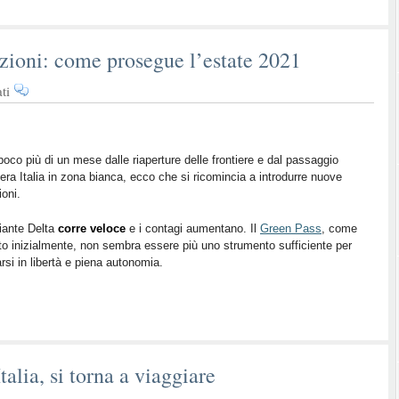
izioni: come prosegue l’estate 2021
su
ti
Green
Pass
e
nuove
oco più di un mese dalle riaperture delle frontiere e dal passaggio
ntera Italia in zona bianca, ecco che si ricomincia a introdurre nuove
restrizioni:
ioni.
come
prosegue
iante Delta
corre veloce
e i contagi aumentano. Il
Green Pass
, come
l’estate
o inizialmente, non sembra essere più uno strumento sufficiente per
2021
rsi in libertà e piena autonomia.
talia, si torna a viaggiare