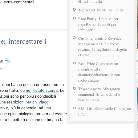
diffusi in Italia
ivi extra-continentali.
Top Travel Trends per il 2020
Rate Parity: 1 motivo per
rispettarla - 10 modi per
infrangerla
Customer Centric Revenue
r intercettare i
Management: il futuro del
revenue è ritagliato sul singolo
cliente
su
ti
Best Price Guarantee: un
Le
inioni
incentivo alla
mosse
disintermediazione da non
delle
sottovalutare
Regioni
italiani hanno deciso di trascorrere le
TripAdvisor vs Albergatori:
e in Italia,
per
come l’estate scorsa
. Le
commenti virtuali, danni e
zioni sono perlopiù riconducibili
intercettare
benefici reali
une restrizioni per chi viaggi
i
ero
e, più in generale, ad una
6 Miti da sfatare sulle Campagne
vacanzieri
PPC
ione epidemiologica tornata ad essere
estivi
certa rispetto a qualche settimana fa.