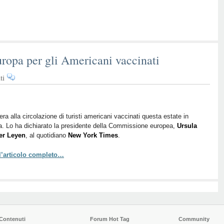
uropa per gli Americani vaccinati
su
ti
Libera
circolazione
in
Europa
bera alla circolazione di turisti americani vaccinati questa estate in
. Lo ha dichiarato la presidente della Commissione europea,
per
Ursula
er Leyen
, al quotidiano
New York Times
.
gli
Americani
 l’articolo completo…
vaccinati
Contenuti
Forum Hot Tag
Community