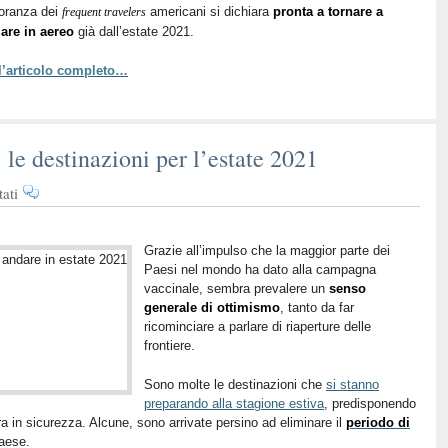
oranza dei
pronti
americani si dichiara
pronta a tornare a
frequent travelers
are in aereo
per
già dall’estate 2021.
tornare
 l’articolo completo…
a
volare
le destinazioni per l’estate 2021
su
ati
Viaggi
senza
quarantena:
Grazie all’impulso che la maggior parte dei
le
Paesi nel mondo ha dato alla campagna
vaccinale, sembra prevalere un
senso
destinazioni
generale di ottimismo
, tanto da far
per
ricominciare a parlare di riaperture delle
l’estate
frontiere.
2021
Sono molte le destinazioni che
si stanno
preparando alla stagione estiva
, predisponendo
a in sicurezza. Alcune, sono arrivate persino ad eliminare il
periodo di
Paese.