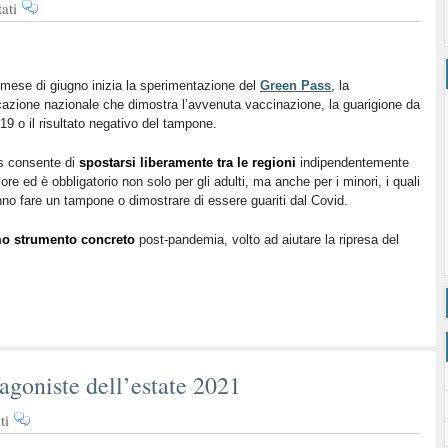
su
ati
Il
Green
Pass
debutta
 mese di giugno inizia la sperimentazione del
Green Pass
, la
icazione nazionale che dimostra l’avvenuta vaccinazione, la guarigione da
in
19 o il risultato negativo del tampone.
Italia,
si
s consente di
spostarsi liberamente tra le regioni
indipendentemente
torna
lore ed è obbligatorio non solo per gli adulti, ma anche per i minori, i quali
a
no fare un tampone o dimostrare di essere guariti dal Covid.
viaggiare
o strumento concreto
post-pandemia, volto ad aiutare la ripresa del
agoniste dell’estate 2021
su
ti
Le