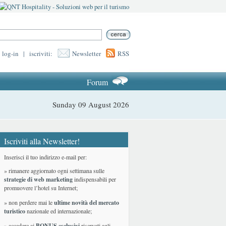
log-in
|
iscriviti:
Newsletter
RSS
Forum
Sunday 09 August 2026
Iscriviti alla Newsletter!
Inserisci il tuo indirizzo e-mail per:
» rimanere aggiornato ogni settimana sulle
strategie di web marketing
indispensabili per
promuovere l’hotel su Internet;
» non perdere mai le
ultime novità del mercato
turistico
nazionale ed internazionale
;
» accedere ai
BONUS esclusivi
riservati agli