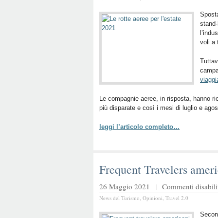
Sposta
stand-
l’indu
voli a
Tuttav
campa
viaggi
Le compagnie aeree, in risposta, hanno riem
più disparate e così i mesi di luglio e ago
leggi l’articolo completo…
Frequent Travelers americ
26 Maggio 2021 |
Commenti disabilit
News del Turismo
,
Opinioni
,
Travel 2.0
Secon