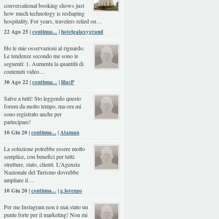
conversational booking shows just
how much technology is reshaping
hospitality. For years, travelers relied on…
22 Ago 25 |
continua...
|
hotelgalaxygrand
Ho le mie osservazioni al riguardo.
Le tendenze secondo me sono le
seguenti: 1. Aumenta la quantità di
contenuti video…
30 Ago 22 |
continua...
|
lilacP
Salve a tutti! Sto leggendo questo
forum da molto tempo, ma ora mi
sono registrato anche per
partecipare!
10 Giu 20 |
continua...
|
Ataman
La soluzione potrebbe essere molto
semplice, con benefici per tutti:
strutture, stato, clienti. L'Agenzia
Nazionale del Turismo dovrebbe
ampliare il…
10 Giu 20 |
continua...
|
g.lorenzo
Per me Instagram non è mai stato un
punte forte per il marketing! Non mi