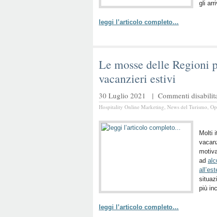
gli arr
leggi l’articolo completo…
Le mosse delle Regioni pe
vacanzieri estivi
30 Luglio 2021 |
Commenti disabilita
Hospitality Online Marketing
,
News del Turismo
,
Op
Molti 
vacanz
motiva
ad
alc
all’est
situaz
più in
leggi l’articolo completo…