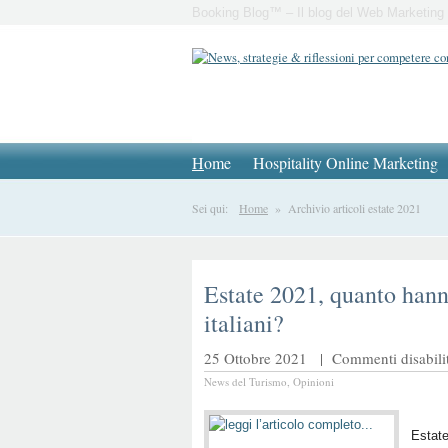
Booking Blog™ – Il blog del Web Marketing 
H
ome
Hospitality Online Marketing
Sei qui:
Home
» Archivio articoli estate 2021
Estate 2021, quanto hann
italiani?
25 Ottobre 2021 |
Commenti disabilit
News del Turismo
,
Opinioni
Estate