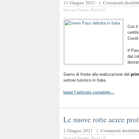
11 Giugno 2021 |
Commenti disabilit
News del Turismo
,
Travel 2.0
Con il
certif
Covid-
Il Pas
dal co
dovran
Siamo di fronte alla realizzazione del
prim
settore turistico in Italia.
leggi l’articolo completo…
Le nuove rotte aeree prot
1 Giugno 2021 |
Commenti disabilita
News del Turismo
,
Travel 2.0