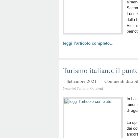
almeno
Second
Turis
della 
Rimini
pernot
leggi l’articolo completo…
Turismo italiano, il punto
1 Settembre 2021 |
Commenti disabili
News del Turismo
,
Opinioni
In bas
turism
di ago
La spi
dai co
ancora