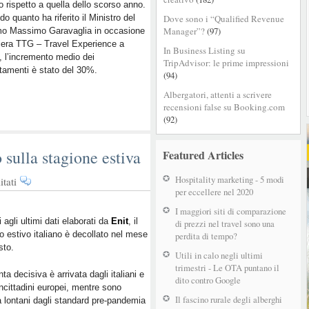
 rispetto a quella dello scorso anno.
viaggiato
o quanto ha riferito il Ministro del
Dove sono i “Qualified Revenue
gli
Manager”?
(97)
mo Massimo Garavaglia in occasione
italiani?
fiera TTG – Travel Experience a
In Business Listing su
, l’incremento medio dei
TripAdvisor: le prime impressioni
tamenti è stato del 30%.
(94)
Albergatori, attenti a scrivere
recensioni false su Booking.com
(92)
 sulla stagione estiva
Featured Articles
Hospitality marketing - 5 modi
su
tati
per eccellere nel 2020
Turismo
italiano,
I maggiori siti di comparazione
il
i agli ultimi dati elaborati da
Enit
, il
di prezzi nel travel sono una
o estivo italiano è decollato nel mese
punto
perdita di tempo?
sto.
sulla
Utili in calo negli ultimi
stagione
trimestri - Le OTA puntano il
nta decisiva è arrivata dagli italiani e
estiva
dito contro Google
ncittadini europei, mentre sono
Il fascino rurale degli alberghi
 lontani dagli standard pre-pandemia