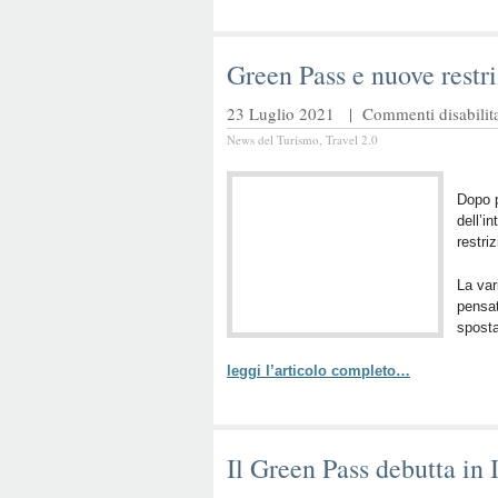
Green Pass e nuove restr
23 Luglio 2021 |
Commenti disabilita
News del Turismo
,
Travel 2.0
Dopo p
dell’i
restriz
La var
pensat
sposta
leggi l’articolo completo…
Il Green Pass debutta in I