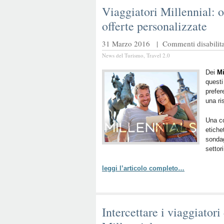
Viaggiatori Millennial: oc
offerte personalizzate
31 Marzo 2016 |
Commenti disabilita
News del Turismo
,
Travel 2.0
Dei
Mi
quest
prefer
una ri
Una c
etiche
sondag
settori
leggi l’articolo completo…
Intercettare i viaggiatori