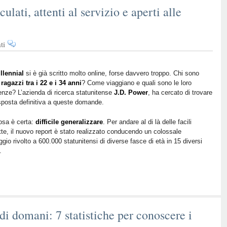
ulati, attenti al servizio e aperti alle
su
ti
Viaggiatori
Millennial:
oculati,
llennial
si è già scritto molto online, forse davvero troppo. Chi sono
i
ragazzi tra i 22 e i 34 anni
attenti
? Come viaggiano e quali sono le loro
enze? L’azienda di ricerca statunitense
J.D. Power
, ha cercato di trovare
al
sposta definitiva a queste domande.
servizio
e
osa è certa:
difficile generalizzare
. Per andare al di là delle facili
aperti
tte, il nuovo report è stato realizzato conducendo un colossale
alle
gio rivolto a 600.000 statunitensi di diverse fasce di età in 15 diversi
offerte
.
personalizzate
 di domani: 7 statistiche per conoscere i