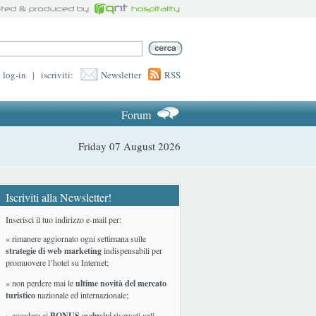
log-in
|
iscriviti:
Newsletter
RSS
Forum
Friday 07 August 2026
Iscriviti alla Newsletter!
Inserisci il tuo indirizzo e-mail per:
» rimanere aggiornato ogni settimana sulle
strategie di web marketing
indispensabili per
promuovere l’hotel su Internet;
» non perdere mai le
ultime novità del mercato
turistico
nazionale ed internazionale
;
» accedere ai
BONUS esclusivi
riservati agli