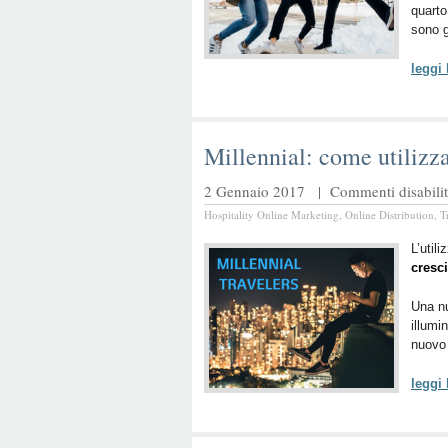
quarto
sono g
leggi
Millennial: come utilizza
2 Gennaio 2017 |
Commenti disabilit
Hospitality Online Marketing
,
Online Distribution
,
T
L’util
cresci
Una n
illumi
nuovo 
leggi