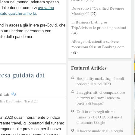
dicata nel mondo, adottata spesso
millennials
 dalle donne, come vi
avevamo
Dove sono i “Qualified Revenue
viaggiano
Manager”?
(97)
tato qualche anno fa
.
da
soli
In Business Listing su
nd in ascesa già in era pre-Covid, che
TripAdvisor: le prime impressioni
to un ulteriore incremento con
(94)
nto della pandemia.
Albergatori, attenti a scrivere
recensioni false su Booking.com
(92)
Featured Articles
resa guidata dai
Hospitality marketing - 5 modi
per eccellere nel 2020
I maggiori siti di comparazione
su
itati
di prezzi nel travel sono una
Viaggi
line Distribution
,
Travel 2.0
perdita di tempo?
di
lusso
Utili in calo negli ultimi
trimestri - Le OTA puntano il
2021:
n 2020 quasi interamente blindato
dito contro Google
rsante travel, gli operatori del turismo
ripresa
errogano sulle previsioni per il nuovo
guidata
Il fascino rurale degli alberghi
auspicando un recovery più rapido