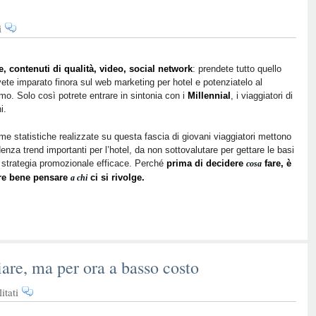
su
i
Intercettare
i
viaggiatori
, contenuti di qualità, video, social network
: prendete tutto quello
ete imparato finora sul web marketing per hotel e potenziatelo al
di
o. Solo così potrete entrare in sintonia con i
Millennial
, i viaggiatori di
domani:
i.
7
statistiche
ime statistiche realizzate su questa fascia di giovani viaggiatori mettono
per
denza trend importanti per l’hotel, da non sottovalutare per gettare le basi
conoscere
 strategia promozionale efficace. Perché
prima di decidere
fare, è
cosa
i
e bene pensare
ci si rivolge.
a chi
Millennial
are, ma per ora a basso costo
su
itati
Millennial: