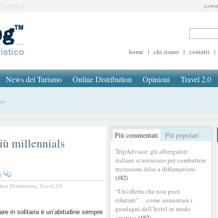
Turistico
home
|
chi siamo
|
contatti
|
News del Turismo
Online Distribution
Opinioni
Travel 2.0
smo
Più commentati
Più popolari
iù millennials
TripAdvisor: gli albergatori
italiani si uniscono per combattere
recensioni false e diffamazioni
su
i
(182)
Solo
line Distribution
,
Travel 2.0
“Un’offerta che non puoi
travelling:
rifiutare”… come aumentare i
sempre
guadagni dell’hotel in modo
più
are in solitaria è un’abitudine sempre
creativo
(182)