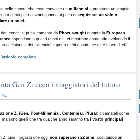
recensioni
e
be bello sapere che cosa convince un
millennial
a prenotare un viaggio.
onta di più per i giovani quando si parla di
app
acquistare un volo o
tare un hotel.
mobile:
ecco
 dati condivisi pubblicamente da
Phocuswright
durante la
European
come
rence
rispondono a questi dubbi e ci ci mostrano come stia evolvendo il
i
so decisionale dei millennial rispetto a chi appartiene altre fasce di età.
millennial
prenotano
 l’articolo completo…
gli
hotel
uta Gen Z: ecco i viaggiatori del futuro
su
i
Addio
Millennial,
benvenuta
azione Z, iGen, Post-Millennial, Centennial, Plural
: chiamateli come
, ma sono quelli che tra qualche anno saranno tra
Gen
i vostri principali
i
.
Z:
ecco
 Z, cioè i ragazzi che oggi
non superano i 22 anni
, costituisce un
i