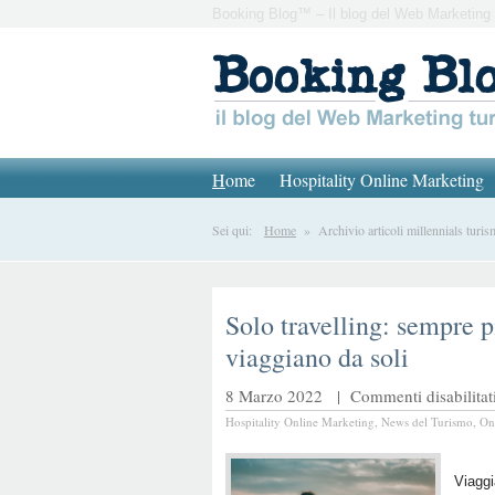
Booking Blog™ – Il blog del Web Marketing 
H
ome
Hospitality Online Marketing
Sei qui:
Home
» Archivio articoli millennials turi
Solo travelling: sempre p
viaggiano da soli
8 Marzo 2022 |
Commenti disabilitat
Hospitality Online Marketing
,
News del Turismo
,
On
Viaggi