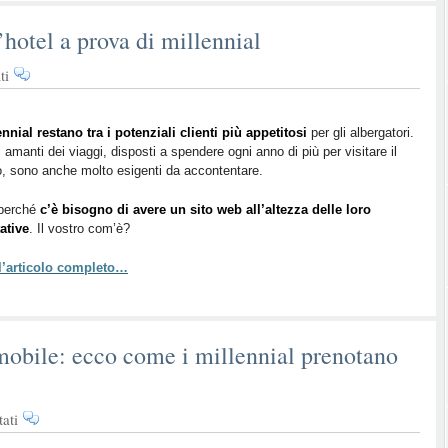
’hotel a prova di millennial
su
ti
Come
rendere
il
ennial restano tra i potenziali clienti più appetitosi
per gli albergatori.
 amanti dei viaggi, disposti a spendere ogni anno di più per visitare il
sito
 sono anche molto esigenti da accontentare.
dell’hotel
a
perché
c’è bisogno di avere un sito web all’altezza delle loro
prova
ative
. Il vostro com’è?
di
millennial
 l’articolo completo…
mobile: ecco come i millennial prenotano
su
ati
Video,