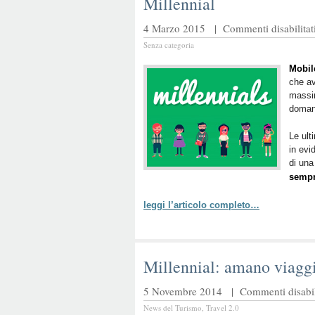
Millennial
4 Marzo 2015 |
Commenti disabilitat
Senza categoria
Mobile
che av
massim
doman
Le ult
in evi
di una
sempr
leggi l’articolo completo…
Millennial: amano viaggi
5 Novembre 2014 |
Commenti disabil
News del Turismo
,
Travel 2.0