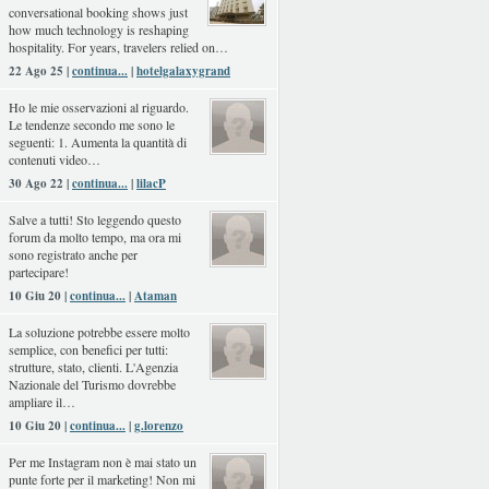
conversational booking shows just
how much technology is reshaping
hospitality. For years, travelers relied on…
22 Ago 25 |
continua...
|
hotelgalaxygrand
Ho le mie osservazioni al riguardo.
Le tendenze secondo me sono le
seguenti: 1. Aumenta la quantità di
contenuti video…
30 Ago 22 |
continua...
|
lilacP
Salve a tutti! Sto leggendo questo
forum da molto tempo, ma ora mi
sono registrato anche per
partecipare!
10 Giu 20 |
continua...
|
Ataman
La soluzione potrebbe essere molto
semplice, con benefici per tutti:
strutture, stato, clienti. L'Agenzia
Nazionale del Turismo dovrebbe
ampliare il…
10 Giu 20 |
continua...
|
g.lorenzo
Per me Instagram non è mai stato un
punte forte per il marketing! Non mi