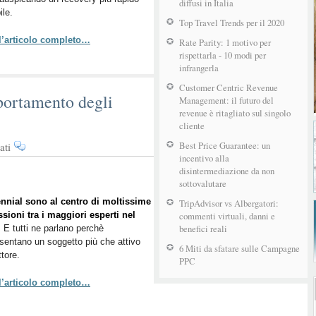
dai
diffusi in Italia
ile.
Millennials
Top Travel Trends per il 2020
 l’articolo completo…
Rate Parity: 1 motivo per
rispettarla - 10 modi per
infrangerla
Customer Centric Revenue
mportamento degli
Management: il futuro del
revenue è ritagliato sul singolo
cliente
su
Best Price Guarantee: un
ati
incentivo alla
Capire
disintermediazione da non
e
sottovalutare
sfruttare
il
ennial sono al centro di moltissime
TripAdvisor vs Albergatori:
sioni tra i maggiori esperti nel
comportamento
commenti virtuali, danni e
benefici reali
. E tutti ne parlano perchè
degli
sentano un soggetto più che attivo
ospiti
6 Miti da sfatare sulle Campagne
ttore.
Millennial
PPC
 l’articolo completo…