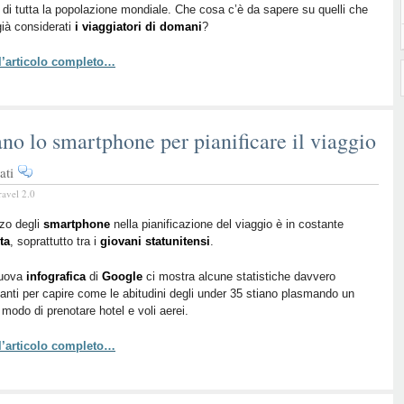
 di tutta la popolazione mondiale. Che cosa c’è da sapere su quelli che
viaggiatori
ià considerati
i viaggiatori di domani
?
del
futuro
 l’articolo completo…
no lo smartphone per pianificare il viaggio
su
ati
Millennial:
ravel 2.0
come
utilizzano
izzo degli
smartphone
nella pianificazione del viaggio è in costante
ta
, soprattutto tra i
lo
giovani statunitensi
.
smartphone
uova
infografica
di
Google
ci mostra alcune statistiche davvero
per
nanti per capire come le abitudini degli under 35 stiano plasmando un
pianificare
modo di prenotare hotel e voli aerei.
il
viaggio
 l’articolo completo…