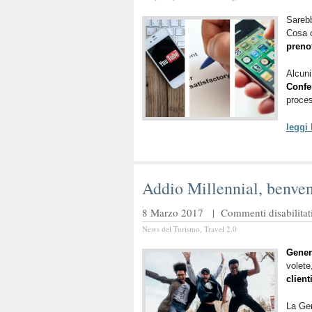
Sareb
Cosa c
preno
Alcuni
Confe
proces
leggi
Addio Millennial, benven
8 Marzo 2017 |
Commenti disabilitat
News del Turismo
,
Travel 2.0
Gener
volete
client
La Gen