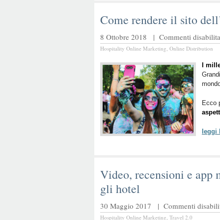
Come rendere il sito dell
8 Ottobre 2018 |
Commenti disabilita
Hospitality Online Marketing
,
Online Distribution
I mill
Grandi
mondo,
Ecco 
aspett
leggi
Video, recensioni e app 
gli hotel
30 Maggio 2017 |
Commenti disabilit
Hospitality Online Marketing
,
Travel 2.0