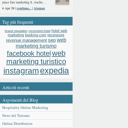
piace fare marketing lì. Anche…
6 Apr 20 |
continua...
|
Ataman
Tag più frequenti
hotel web
brand reputation
recensioni hotel
booking.com
recensioni
marketing
web
seo
revenue management
marketing turismo
web
facebook hotel
marketing turistico
expedia
instagram
Articoli recenti
Argomenti del Blog
Hospitality Online Marketing
News del Turismo
Online Distribution