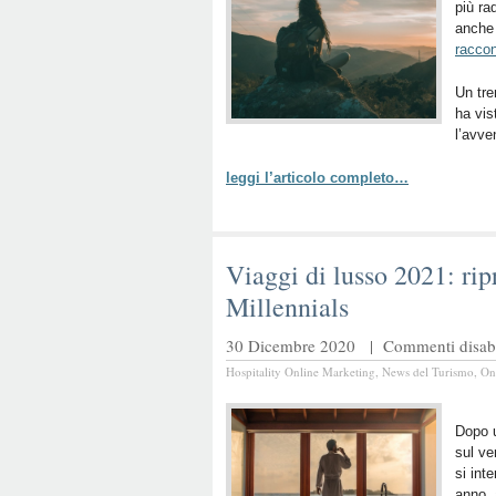
più ra
anche
raccon
Un tre
ha vis
l’avve
leggi l’articolo completo…
Viaggi di lusso 2021: rip
Millennials
30 Dicembre 2020 |
Commenti disabil
Hospitality Online Marketing
,
News del Turismo
,
On
Dopo u
sul ve
si int
anno, 