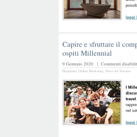
possib
leggi
Capire e sfruttare il co
ospiti Millennial
9 Gennaio 2020 |
Commenti disabilit
Hospitality Online Marketing
,
News del Turismo
I Mill
discus
travel
rappre
nel se
leggi