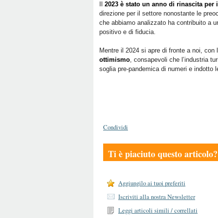
Il
2023 è stato un anno di rinascita per 
direzione per il settore nonostante le preo
che abbiamo analizzato ha contribuito a un
positivo e di fiducia.
Mentre il 2024 si apre di fronte a noi, co
ottimismo
, consapevoli che l’industria tu
soglia pre-pandemica di numeri e indotto l
Condividi
Ti è piaciuto questo articolo?
Aggiungilo ai tuoi preferiti
Iscriviti alla nostra Newsletter
Leggi articoli simili / correllati