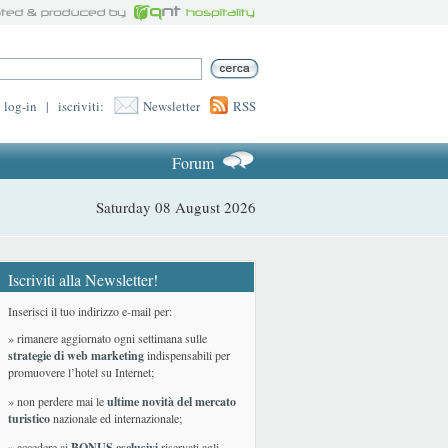
log-in
|
iscriviti:
Newsletter
RSS
Forum
Saturday 08 August 2026
Iscriviti alla Newsletter!
Inserisci il tuo indirizzo e-mail per:
» rimanere aggiornato ogni settimana sulle
strategie di web marketing
indispensabili per
promuovere l’hotel su Internet;
» non perdere mai le
ultime novità del mercato
turistico
nazionale ed internazionale
;
» accedere ai
BONUS esclusivi
riservati agli