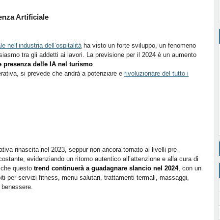
enza Artificiale
e nell’industria dell’ospitalità
ha visto un forte sviluppo, un fenomeno
iasmo tra gli addetti ai lavori. La previsione per il 2024 è un aumento
presenza delle IA nel turismo
.
enerativa, si prevede che andrà a potenziare e
rivoluzionare del tutto i
tiva rinascita nel 2023, seppur non ancora tornato ai livelli pre-
ostante, evidenziando un ritorno autentico all’attenzione e alla cura di
o che questo
trend continuerà a guadagnare slancio nel 2024
, con un
i per servizi fitness, menu salutari, trattamenti termali, massaggi,
l benessere.