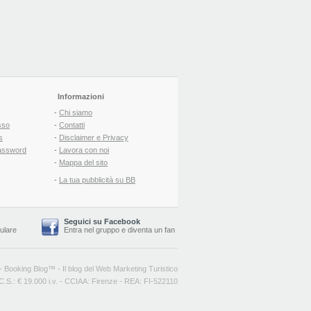
Informazioni
-
Chi siamo
sso
-
Contatti
s
-
Disclaimer e Privacy
assword
-
Lavora con noi
-
Mappa del sito
-
La tua pubblicità su BB
Seguici su Facebook
lulare
Entra nel gruppo
e
diventa un fan
-
Booking Blog
™ -
Il blog del Web Marketing Turistico
C.S.: € 19.000 i.v. - CCIAA: Firenze - REA: FI-522110