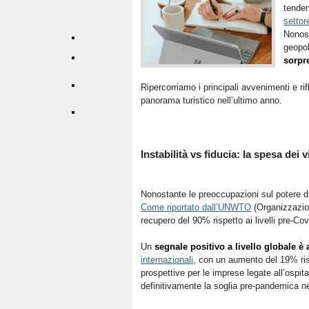
tenden
settor
Nonos
geopol
sorpr
Ripercorriamo i principali avvenimenti e rif
panorama turistico nell’ultimo anno.
Instabilità vs fiducia: la spesa dei
Nonostante le preoccupazioni sul potere d’a
Come riportato dall’UNWTO
(Organizzazion
recupero del 90% rispetto ai livelli pre-Cov
Un
segnale positivo a livello globale è a
internazionali
, con un aumento del 19% ris
prospettive per le imprese legate all’ospita
definitivamente la soglia pre-pandemica n