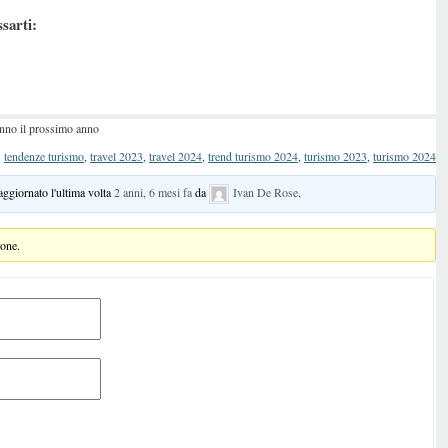
ssarti:
anno il prossimo anno
:
tendenze turismo
,
travel 2023
,
travel 2024
,
trend turismo 2024
,
turismo 2023
,
turismo 2024
 aggiornato l'ultima volta
2 anni, 6 mesi fa
da
Ivan De Rose
.
ione.