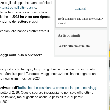
ze e gli sviluppi che hanno definito il
e turistico nell’ultimo anno
.
Condividi
tante le incertezze economiche e
itiche, il
2023 ha visto una ripresa
Both comments and pings are currently
endente del settore viaggi
.
closed.
lessioni che hanno caratterizzato il
Articoli simili
Nessun articolo correlato.
 viaggi continua a crescere
cquisto delle famiglie, la spesa globale nel turismo si è rafforzata.
e Mondiale per il Turismo) i viaggi internazionali hanno segnato un
id negli ultimi mesi del 2023.
rrivato dall’
Italia
che si è posizionata prima per la spesa nei viaggi
petto al 2019. Questo segnale incoraggiante non solo offre ottime
lità italiana, ma suggerisce anche la possibilità di superare
el 2024.