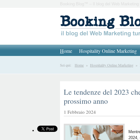
Booking Blog™ – Il blog del Web Marketing 
H
ome
Hospitality Online Marketing
Sei qui:
Home
»
Hospitality Online Marketing
» Le
Le tendenze del 2023 che
prossimo anno
1 Febbraio 2024
Mentre
2024, 