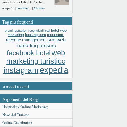
piace fare marketing lì. Anche…
6 Apr 20 |
continua...
|
Ataman
Tag più frequenti
hotel web
brand reputation
recensioni hotel
booking.com
recensioni
marketing
web
seo
revenue management
marketing turismo
web
facebook hotel
marketing turistico
expedia
instagram
Articoli recenti
Argomenti del Blog
Hospitality Online Marketing
News del Turismo
Online Distribution