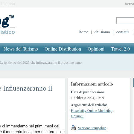
Turistico
home
|
chi siamo
|
contatti
|
News del Turismo
Online Distribution
Opinioni
Travel 2.0
 tendenze del 2023 che influenzeranno il prossimo anno
Informazioni articolo
 influenzeranno il
Data di pubblicazione:
1 Febbraio 2024, 10:09
Argomenti dell'articolo:
Hospitality Online Marketing
,
Opinioni
 ci immergiamo nei primi mesi del
Versione stampabile
è il momento ideale per riflettere sulle