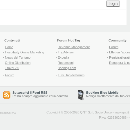
Login
Contenuti
Forum Hot Tag
Community
-
Home
-
Revenue Managament
-
Forum
-
Hospitality Online Marketing
-
TripAdvisor
-
Effettua l'acce
-
News del Turismo
-
Expedia
-
Registrati grati
-
Online Distribution
-
Recensioni
-
Recupera la p
-
Travel 2.0
-
Booking.com
-
Forum
-
Tutti i tag del forum
Sottoscrivi il Feed RSS
Booking Blog Mobile
Resta sempre aggiornato ed in contatto
Naviga direttamente dal tuo cel
Copyright © 2006-2026 QNT S.r.l. Socio Unico -
www.qnt.it
P.iva: 02333620488 - 