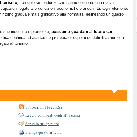
il turismo
, con diverse tendenze che hanno delineato una nuova
ccupazioni legate alle condizioni economiche e ai conflitti. Ogni elemento
 ritorno graduale ma significativo alla normalità, delineando un quadro
n le sue incognite e promesse,
possiamo guardare al futuro con
ristica continua ad adattarsi e prosperare, superando definitivamente la
egato al turismo.
Sottoscrivi il Feed RSS
Leggi i commenti degli altri utenti
Scrivi la tua opinione
Stampa questo articolo