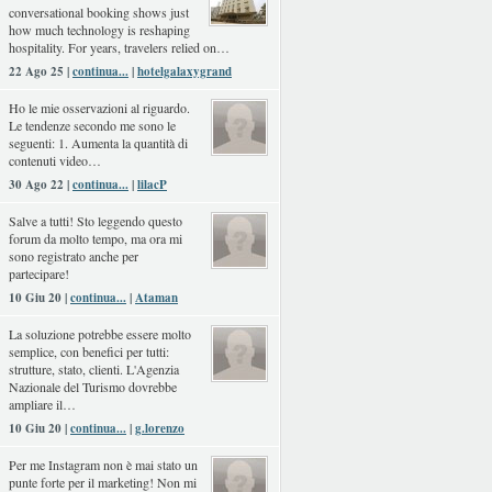
conversational booking shows just
how much technology is reshaping
hospitality. For years, travelers relied on…
22 Ago 25 |
continua...
|
hotelgalaxygrand
Ho le mie osservazioni al riguardo.
Le tendenze secondo me sono le
seguenti: 1. Aumenta la quantità di
contenuti video…
30 Ago 22 |
continua...
|
lilacP
Salve a tutti! Sto leggendo questo
forum da molto tempo, ma ora mi
sono registrato anche per
partecipare!
10 Giu 20 |
continua...
|
Ataman
La soluzione potrebbe essere molto
semplice, con benefici per tutti:
strutture, stato, clienti. L'Agenzia
Nazionale del Turismo dovrebbe
ampliare il…
10 Giu 20 |
continua...
|
g.lorenzo
Per me Instagram non è mai stato un
punte forte per il marketing! Non mi